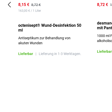
8,15 €
8,72 €
8,72 €
1
163,00 € / 1 Liter
desmano
octenisept® Wund-Desinfektion 50
mit Pan
ml
1000 ml F
Antiseptikum zur Behandlung von
alkoholis
akuten Wunden
besonders
Lieferbar
Lieferbar
|
Lieferung in 1-3 Werktagen.