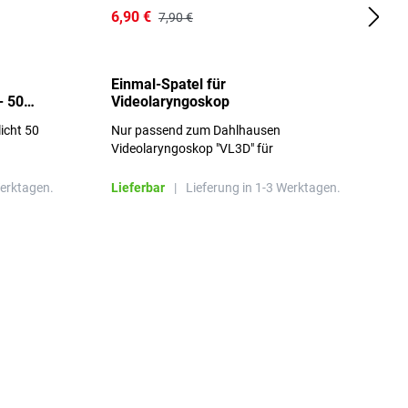
6,90 €
1
7,90 €
Einmal-Spatel für
O
- 50
Videolaryngoskop
licht 50
Nur passend zum Dahlhausen
g
Videolaryngoskop "VL3D" für
Einmalspatel
Werktagen.
Lieferbar
|
Lieferung in 1-3 Werktagen.
L