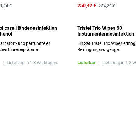
250,42 €
1,64 €
254,29 €
l care Händedesinfektion
Tristel Trio Wipes 50
thenol
Instrumentendesinfektion 
Sets im Karton
arbstoff- und parfümfreies
Ein Set Tristel Trio Wipes ermög
ches Einreibepräparat
Reiningungsvorgänge.
 hautfreundlich
|
Lieferung in 1-3 Werktagen.
Lieferbar
|
Lieferung in 1-3 