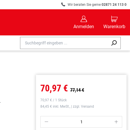
R
Wir beraten Sie gerne
02871 24 113 0
B
C
Anmelden
Warenkorb
70,97 €
77,14 €
70,97 € / 1 Stück
.
84,45 € inkl. MwSt., | zzgl. Versand
P
S