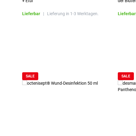
+ Etui
der Blute
Lieferbar
|
Lieferung in 1-3 Werktagen.
Lieferbar
Produktgalerie überspringen
SALE
SALE