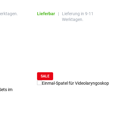
R
Werktagen.
Lieferbar
|
Lieferung in 9-11
L
Werktagen.
SALE