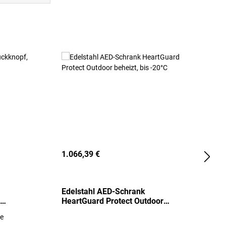
1.066,39 €
2
Edelstahl AED-Schrank
T
HeartGuard Protect Outdoor
I
beheizt, bis -20°C
S
re
E