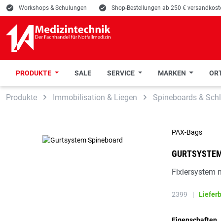
E
Workshops & Schulungen
E
Shop-Bestellungen ab 250 € versandkoste
PRODUKTE
SALE
SERVICE
MARKEN
ORT
 Hauptinhalt springen
Zur Suche springen
Zur Hauptnavigation springen
Produkte
Immobilisation & Liegen
Spineboards & Schl
PAX-Bags
GURTSYSTEM
Fixiersystem m
2399
|
Liefer
Eigenschaften