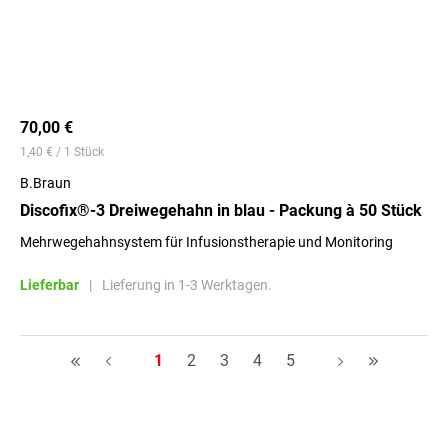
70,00 €
1,40 € / 1 Stück
B.Braun
Discofix®-3 Dreiwegehahn in blau - Packung à 50 Stück
Mehrwegehahnsystem für Infusionstherapie und Monitoring
Lieferbar
|
Lieferung in 1-3 Werktagen.
Seite
Seite
Seite
Seite
Seite
1
2
3
4
5
H
A
A
H