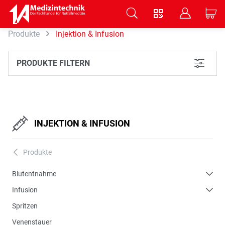
V
B
C
Produkte
Injektion & Infusion
Zum Hauptinhalt springen
PRODUKTE FILTERN
L
INJEKTION & INFUSION
Produkte
A
Blutentnahme
Infusion
Spritzen
Venenstauer