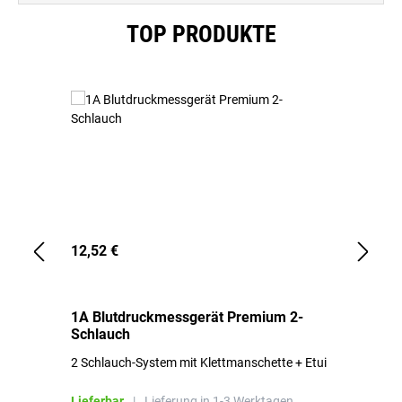
Produktgalerie überspringen
TOP PRODUKTE
12,52 €
1,
1A Blutdruckmessgerät Premium 2-
1A
Schlauch
in
2 Schlauch-System mit Klettmanschette + Etui
To
Bl
Lieferbar
|
Lieferung in 1-3 Werktagen.