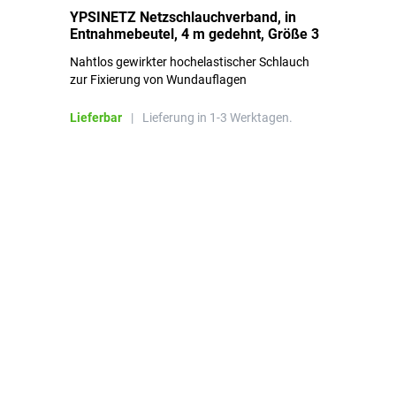
YPSINETZ Netzschlauchverband, in
YP
Entnahmebeutel, 4 m gedehnt, Größe 3
Ki
Nahtlos gewirkter hochelastischer Schlauch
zur Fixierung von Wundauflagen
Li
Lieferbar
|
Lieferung in 1-3 Werktagen.