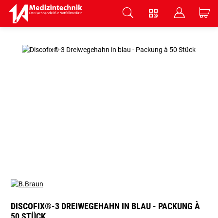
V
B
C
Zum Hauptinhalt springen
DISCOFIX®-3 DREIWEGEHAHN IN BLAU - PACKUNG À
50 STÜCK