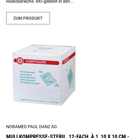
Risikobereiche. RKI-gelistet in den...
ZUM PRODUKT
NOBAMED PAUL DANZ AG
MULLKOMPRESSE-STERIL, 12-FACH, À 1, 10 X 10 CM -