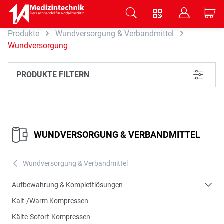
V
B
C
Produkte
Wundversorgung & Verbandmittel
Zum Hauptinhalt springen
Wundversorgung
PRODUKTE FILTERN
L
WUNDVERSORGUNG & VERBANDMITTEL
Wundversorgung & Verbandmittel
A
Aufbewahrung & Komplettlösungen
Kalt-/Warm Kompressen
Kälte-Sofort-Kompressen