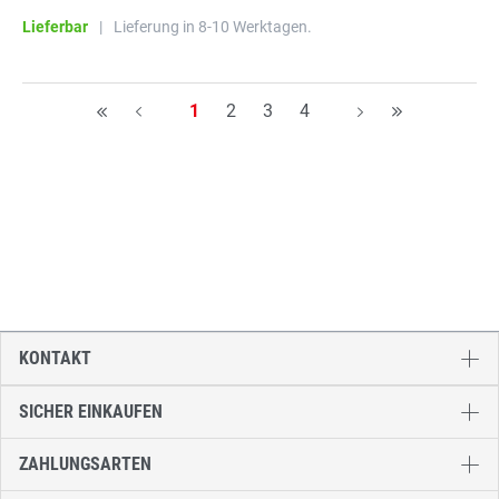
Lieferbar
|
Lieferung in 8-10 Werktagen.
Seite
Seite
Seite
Seite
1
2
3
4
H
A
A
H
KONTAKT
SICHER EINKAUFEN
ZAHLUNGSARTEN