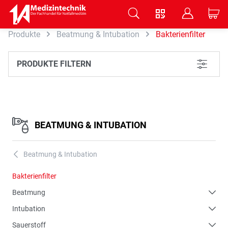
V
B
C
Produkte
Beatmung & Intubation
Bakterienfilter
Zum Hauptinhalt springen
PRODUKTE FILTERN
L
BEATMUNG & INTUBATION
Beatmung & Intubation
A
Bakterienfilter
Beatmung
Intubation
Sauerstoff