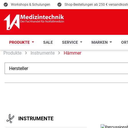
E
Workshops & Schulungen
E
Shop-Bestellungen ab 250 € versandkoste
PRODUKTE
SALE
SERVICE
MARKEN
ORT
Produkte
Instrumente
Hämmer
 Hauptinhalt springen
Zur Suche springen
Zur Hauptnavigation springen
Hersteller
INSTRUMENTE