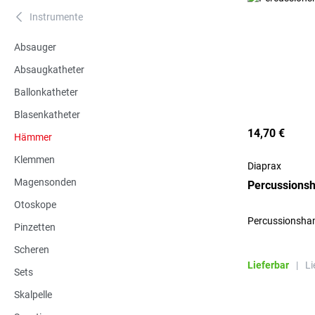
Instrumente
A
Absauger
Absaugkatheter
Ballonkatheter
Blasenkatheter
14,70 €
Hämmer
Klemmen
Diaprax
Magensonden
Percussions
Otoskope
Percussionsha
Pinzetten
Scheren
Lieferbar
|
Li
Sets
Skalpelle