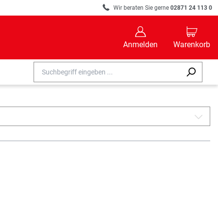
R
Wir beraten Sie gerne
02871 24 113 0
B
C
Anmelden
Warenkorb
A