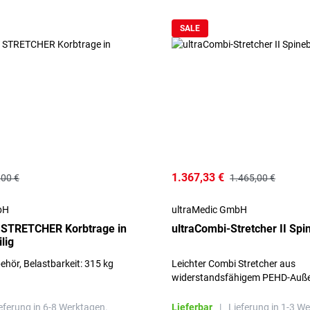
SALE
1.367,33 €
,00 €
1.465,00 €
bH
ultraMedic GmbH
 STRETCHER Korbtrage in
ultraCombi-Stretcher II Sp
lig
behör, Belastbarkeit: 315 kg
Leichter Combi Stretcher aus
widerstandsfähigem PEHD-Auße
und Carbon Kern
eferung in 6-8 Werktagen.
Lieferbar
|
Lieferung in 1-3 W