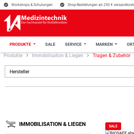
E
Workshops & Schulungen
E
Shop-Bestellungen ab 250 € versandkoste
PRODUKTE
SALE
SERVICE
MARKEN
ORT
Produkte
Immobilisation & Liegen
Tragen & Zubehör
 Hauptinhalt springen
Zur Suche springen
Zur Hauptnavigation springen
Hersteller
IMMOBILISATION & LIEGEN
SALE