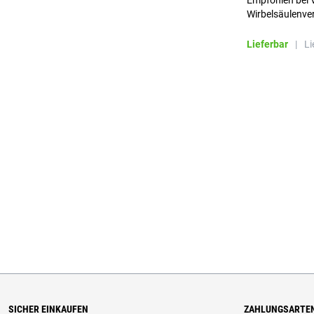
Empfohlen bei 
Wirbelsäulenver
Patientensiche
Lieferbar
|
Li
SICHER EINKAUFEN
ZAHLUNGSARTE