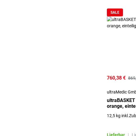
SALE
760,38 €
869
ultraMedic Gm
ultraBASKET
orange, eintei
12,5 kg inkl.Zu
Lieferbar
|
Li