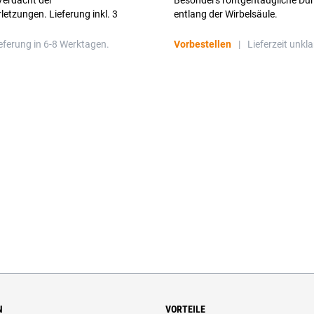
Verdacht der
Besonders röntgentaugliche Dur
letzungen. Lieferung inkl. 3
entlang der Wirbelsäule.
rungsgurte
eferung in 6-8 Werktagen.
Vorbestellen
|
Lieferzeit unkla
N
VORTEILE