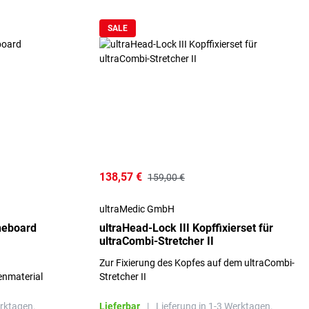
SALE
138,57 €
159,00 €
ultraMedic GmbH
ineboard
ultraHead-Lock III Kopffixierset für
ultraCombi-Stretcher II
Zur Fixierung des Kopfes auf dem ultraCombi-
nmaterial
Stretcher II
erktagen.
Lieferbar
|
Lieferung in 1-3 Werktagen.