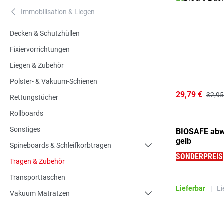
Immobilisation & Liegen
A
Decken & Schutzhüllen
Fixiervorrichtungen
Liegen & Zubehör
Polster- & Vakuum-Schienen
29,79 €
32,95
Rettungstücher
Rollboards
Sonstiges
BIOSAFE abwa
gelb
Spineboards & Schleifkorbtragen
SONDERPREIS
Tragen & Zubehör
Transporttaschen
Lieferbar
|
Li
Vakuum Matratzen