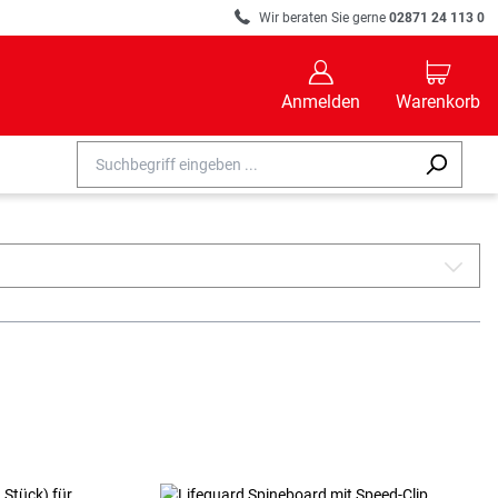
R
Wir beraten Sie gerne
02871 24 113 0
B
C
Anmelden
Warenkorb
A