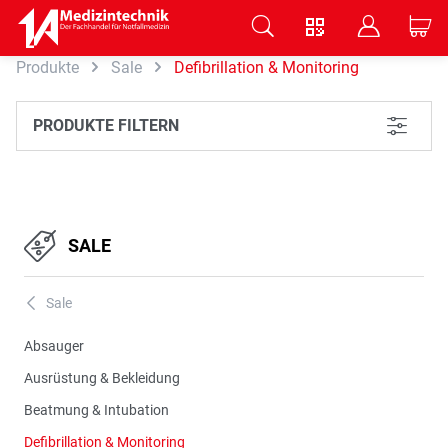
V
B
C
Produkte
Sale
Defibrillation & Monitoring
Zum Hauptinhalt springen
PRODUKTE FILTERN
L
SALE
Sale
A
Absauger
Ausrüstung & Bekleidung
Beatmung & Intubation
Defibrillation & Monitoring