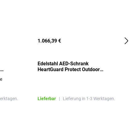
1.066,39 €
2
Edelstahl AED-Schrank
T
HeartGuard Protect Outdoor
I
beheizt, bis -20°C
S
re
E
R
Werktagen.
Lieferbar
|
Lieferung in 1-3 Werktagen.
L