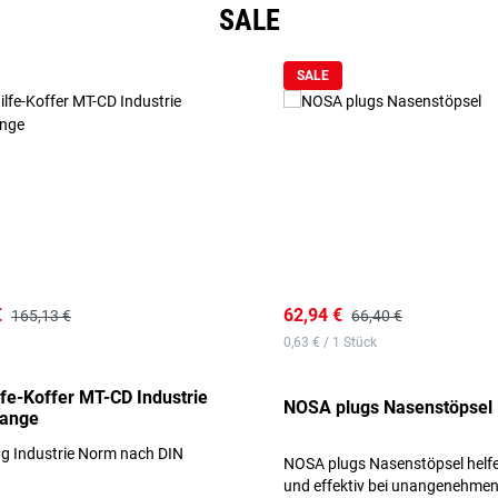
SALE
SALE
€
62,94 €
165,13 €
66,40 €
0,63 € / 1 Stück
lfe-Koffer MT-CD Industrie
NOSA plugs Nasenstöpsel
range
ng Industrie Norm nach DIN
NOSA plugs Nasenstöpsel helfe
und effektiv bei unangenehme