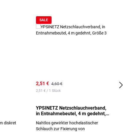
SALE
2,51 €
6
4,60 €
2,51 € / 1 Stück
0,
YPSINETZ Netzschlauchverband,
Y
in Entnahmebeutel, 4 m gedehnt,
w
Größe 3
S
n diskret
Nahtlos gewirkter hochelastischer
n
Schlauch zur Fixierung von