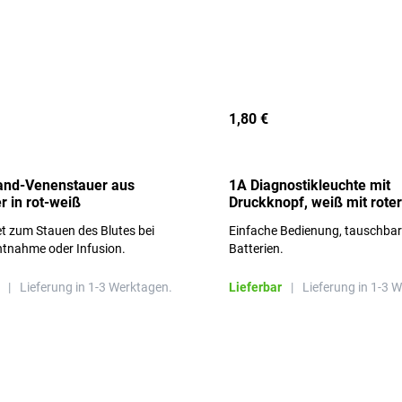
1,80 €
and-Venenstauer aus
1A Diagnostikleuchte mit
r in rot-weiß
Druckknopf, weiß mit roter
Aufschrift
t zum Stauen des Blutes bei
Einfache Bedienung, tauschba
ntnahme oder Infusion.
Batterien.
|
Lieferung in 1-3 Werktagen.
Lieferbar
|
Lieferung in 1-3 