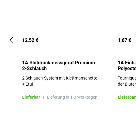
12,52 €
1,67 €
1A Blutdruckmessgerät Premium
1A Einh
2-Schlauch
Polyeste
2 Schlauch-System mit Klettmanschette
Tournique
+ Etui
der Blute
Lieferbar
|
Lieferung in 1-3 Werktagen.
Lieferbar