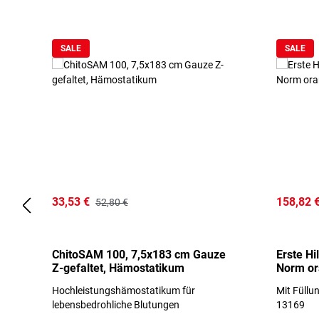
Produktgalerie überspringen
SALE
SALE
33,53 €
158,82 
52,80 €
ChitoSAM 100, 7,5x183 cm Gauze
Erste Hi
Z-gefaltet, Hämostatikum
Norm o
Hochleistungshämostatikum für
Mit Füllu
lebensbedrohliche Blutungen
13169