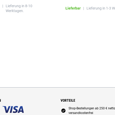
Gerüchen, ohne die Atmung zu
|
Lieferung in 8-10
beeinträchtigen.
Lieferbar
|
Lieferung in 1-3 
Werktagen.
N
VORTEILE
Shop-Bestellungen ab 250 € nett
E
versandkostenfrei