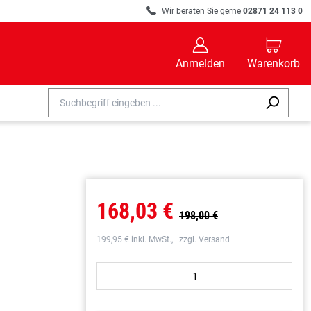
R
Wir beraten Sie gerne
02871 24 113 0
B
C
Anmelden
Warenkorb
168,03 €
198,00 €
199,95 € inkl. MwSt., | zzgl. Versand
P
S