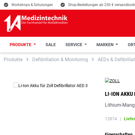
E
Workshops & Schulungen
E
Shop-Bestellungen ab 250 € versandkoste
PRODUKTE
SALE
SERVICE
MARKEN
ORT
 Hauptinhalt springen
Zur Suche springen
Zur Hauptnavigation springen
Produkte
Defibrillation & Monitoring
AEDs & Defibrilla
LI-ION AKKU
Lithium-Manga
12874
|
Liefe
Eigenschaften