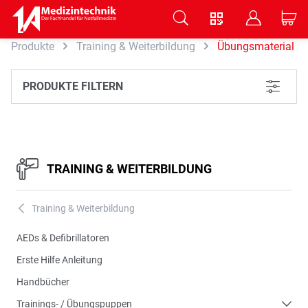
V
B
C
Produkte
Training & Weiterbildung
Übungsmaterial
Zum Hauptinhalt springen
PRODUKTE FILTERN
L
TRAINING & WEITERBILDUNG
Training & Weiterbildung
A
AEDs & Defibrillatoren
Erste Hilfe Anleitung
Handbücher
Trainings- / Übungspuppen