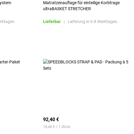
system
Matratzenauflage für einteilige Korbtrage
ultraBASKET STRETCHER
erktagen.
Lieferbar
|
Lieferung in 6-8 Werktagen.
92,40 €
18,48 € / 1 Stück