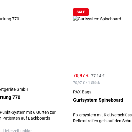
SALE
70,97 €
77,14 €
70,97 € / 1 Stück
rtgeräte GmbH
PAX-Bags
rtung 770
Gurtsystem Spineboard
unkt-System mit 6 Gurten zur
Fixiersystem mit Klettverschlüss
n Patienten auf Backboards
Reflexstreifen gelb auf den Schu
ragen.
Lieferzeit unklar