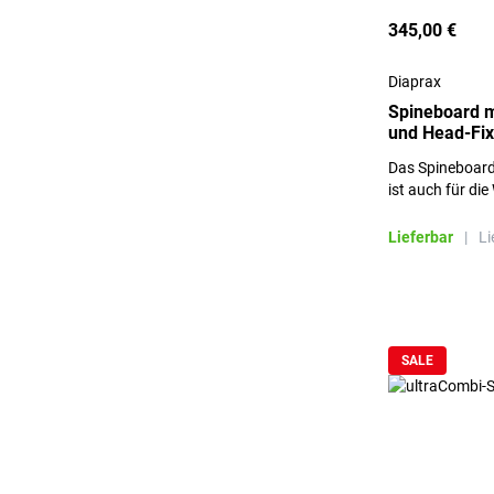
345,00 €
Diaprax
Spineboard m
und Head-Fix
Das Spineboard
ist auch für di
auch 100 % rön
Lieferbar
|
Li
SALE