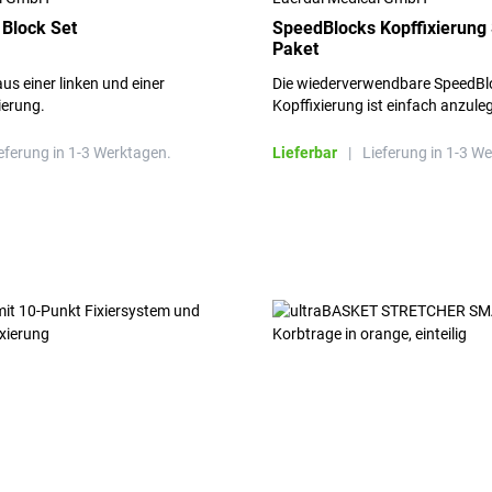
Block Set
SpeedBlocks Kopffixierung 
Paket
us einer linken und einer
Die wiederverwendbare SpeedBl
ierung.
Kopffixierung ist einfach anzule
optimale Zugangsmöglichkeiten
eferung in 1-3 Werktagen.
Lieferbar
|
Lieferung in 1-3 W