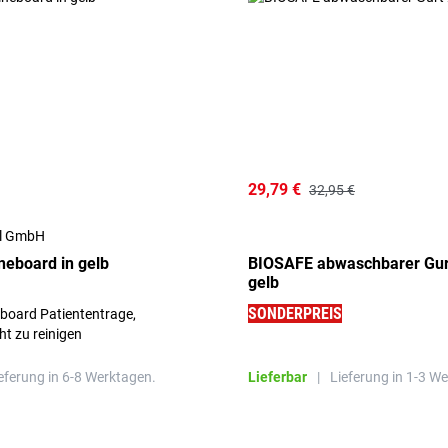
29,79 €
32,95 €
al GmbH
neboard in gelb
BIOSAFE abwaschbarer Gurt 
gelb
SONDERPREIS
board Patiententrage,
ht zu reinigen
eferung in 6-8 Werktagen.
Lieferbar
|
Lieferung in 1-3 W