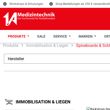
E
Workshops & Schulungen
E
Shop-Bestellungen ab 250 € versandkoste
PRODUKTE
SALE
SERVICE
MARKEN
ORT
Produkte
Immobilisation & Liegen
Spineboards & Schl
 Hauptinhalt springen
Zur Suche springen
Zur Hauptnavigation springen
Hersteller
IMMOBILISATION & LIEGEN