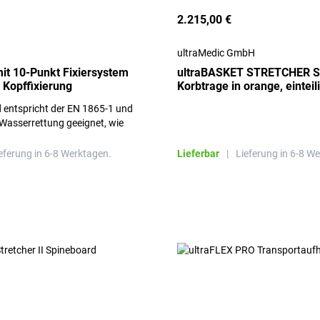
2.215,00 €
ultraMedic GmbH
it 10-Punkt Fixiersystem
ultraBASKET STRETCHER 
 Kopffixierung
Korbtrage in orange, einteil
 entspricht der EN 1865-1 und
e Wasserrettung geeignet, wie
tgenstrahlendurchlässig
eferung in 6-8 Werktagen.
Lieferbar
|
Lieferung in 6-8 W