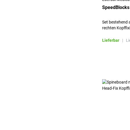
SpeedBlocks 
Set bestehend a
rechten Kopffix
Lieferbar
|
Li