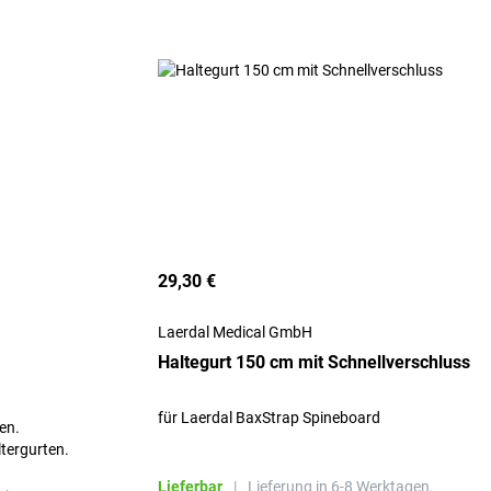
29,30 €
Laerdal Medical GmbH
Haltegurt 150 cm mit Schnellverschluss
für Laerdal BaxStrap Spineboard
en.
ltergurten.
Lieferbar
|
Lieferung in 6-8 Werktagen.