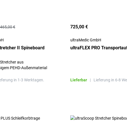
725,00 €
.465,00 €
bH
ultraMedic GmbH
tretcher II Spineboard
ultraFLEX PRO Transporta
Stretcher aus
higem PEHD-Außenmaterial
rn
eferung in 1-3 Werktagen.
Lieferbar
|
Lieferung in 6-8 W