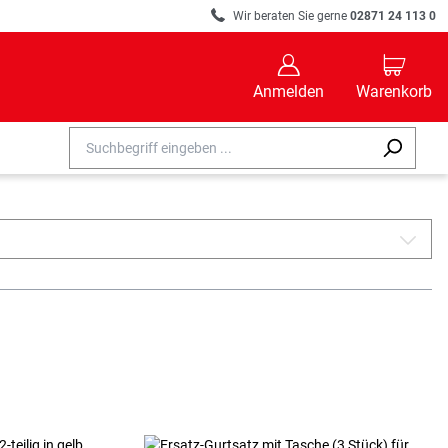
R
Wir beraten Sie gerne
02871 24 113 0
B
C
Anmelden
Warenkorb
A