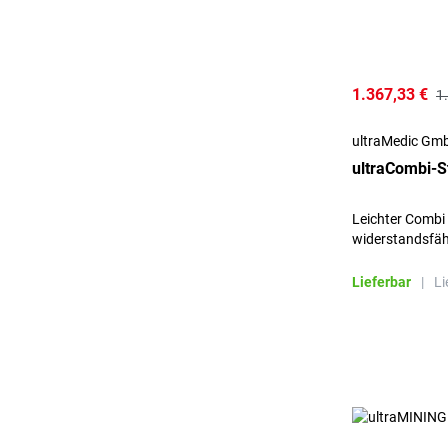
1.367,33 €
1
ultraMedic Gm
ultraCombi-S
Leichter Combi 
widerstandsfä
und Carbon Ke
Lieferbar
|
Li