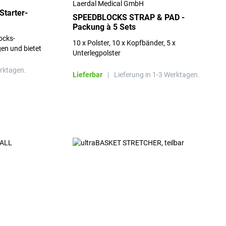
Laerdal Medical GmbH
Starter-
SPEEDBLOCKS STRAP & PAD -
Packung à 5 Sets
ocks-
10 x Polster, 10 x Kopfbänder, 5 x
gen und bietet
Unterlegpolster
erktagen.
Lieferbar
|
Lieferung in 1-3 Werktagen.