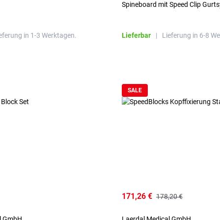
Spineboard mit Speed Clip Gurt
eferung in 1-3 Werktagen.
Lieferbar
|
Lieferung in 6-8 W
SALE
171,26 €
178,20 €
al GmbH
Laerdal Medical GmbH