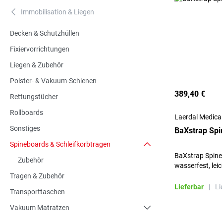
Immobilisation & Liegen
A
Decken & Schutzhüllen
Fixiervorrichtungen
Liegen & Zubehör
Polster- & Vakuum-Schienen
389,40 €
Rettungstücher
Rollboards
Laerdal Medic
Sonstiges
BaXstrap Spi
Spineboards & Schleifkorbtragen
BaXstrap Spine
Zubehör
wasserfest, leic
Tragen & Zubehör
Lieferbar
|
Li
Transporttaschen
Vakuum Matratzen