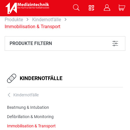
V
B
C
Produkte
Kindernotfälle
Zum Hauptinhalt springen
Immobilisation & Transport
PRODUKTE FILTERN
L
KINDERNOTFÄLLE
Kindernotfälle
A
Beatmung & Intubation
Defibrillation & Monitoring
Immobilisation & Transport