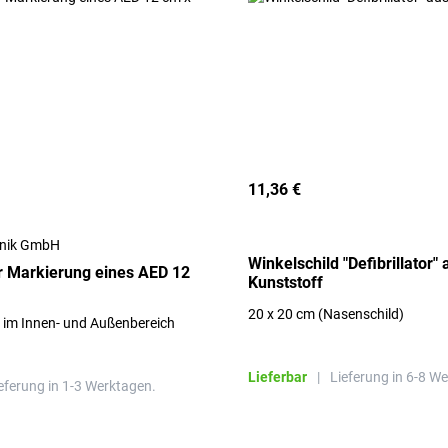
11,36 €
hnik GmbH
Winkelschild "Defibrillator" 
r Markierung eines AED 12
Kunststoff
20 x 20 cm (Nasenschild)
z im Innen- und Außenbereich
Lieferbar
|
Lieferung in 6-8 W
eferung in 1-3 Werktagen.