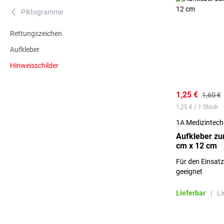
Piktogramme
A
Rettungszeichen
Aufkleber
Hinweisschilder
1,25 €
1,60 €
1,25 € / 1 Stück
1A Medizintec
Aufkleber zu
cm x 12 cm
Für den Einsat
geeignet
Lieferbar
|
Li