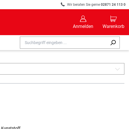
R
Wir beraten Sie gerne
02871 24 113 0
B
C
Anmelden
Warenkorb
A