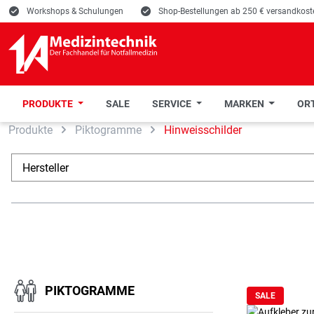
E
Workshops & Schulungen
E
Shop-Bestellungen ab 250 € versandkoste
PRODUKTE
SALE
SERVICE
MARKEN
ORT
Produkte
Piktogramme
Hinweisschilder
 Hauptinhalt springen
Zur Suche springen
Zur Hauptnavigation springen
Hersteller
PIKTOGRAMME
SALE