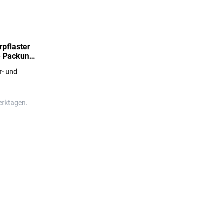
rpflaster
 - Packung
r- und
erktagen.