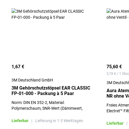
1,67 €
75,60 €
3,78 € / 1 Stü
3M Deutschland GmbH
3M Deutsch
3M Gehörschutzstöpsel EAR CLASSIC
Aura Atem
FP-01-000 - Packung à 5 Paar
NR ohne Ve
Norm: DIN EN 352-2, Material:
Freies Atme
Polymerschaum, SNR-Wert (Dämmwert,
Electret™ Fil
Reduzierung der Schallpegels): 28 dB
Ein- und Aus
Lieferbar
|
Lieferung in 1-3 Werktagen.
Lieferbar
|