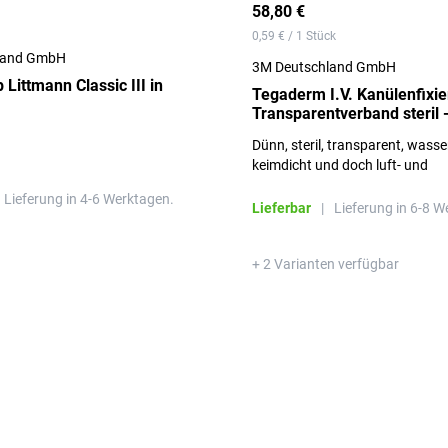
58,80 €
0,59 € / 1 Stück
land GmbH
3M Deutschland GmbH
Littmann Classic III in
Tegaderm I.V. Kanülenfixie
Transparentverband steril
à 100 Stück
Dünn, steril, transparent, wasse
keimdicht und doch luft- und
wasserdampfdurchlässig
Lieferung in 4-6 Werktagen.
Lieferbar
|
Lieferung in 6-8 W
+ 2 Varianten verfügbar