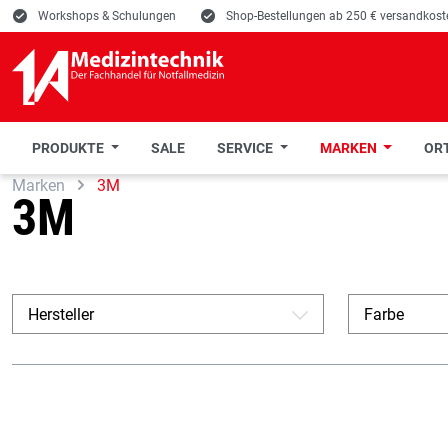
E
Workshops & Schulungen
E
Shop-Bestellungen ab 250 € versandkoste
PRODUKTE
SALE
SERVICE
MARKEN
ORT
Marken
3M
 Hauptinhalt springen
Zur Suche springen
Zur Hauptnavigation springen
3M
Hersteller
Farbe
A