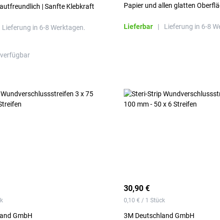
Papier und allen glatten Oberfl
utfreundlich | Sanfte Klebkraft
Lieferbar
|
Lieferung in 6-8 W
Lieferung in 6-8 Werktagen.
 verfügbar
30,90 €
ck
0,10 € / 1 Stück
land GmbH
3M Deutschland GmbH