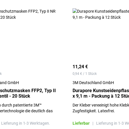
11,24 €
ck
0,94 € / 1 Stück
land GmbH
3M Deutschland GmbH
schutzmasken FFP2, Typ II
Durapore Kunstseidenpflast
ntil - 20 Stück
x 9,1 m - Packung à 12 Stü
n durch patentierte 3M™
Der Kleber vereeinigt hohe Kleb
tertechnologie die deutlich das
Zugfestigkeit. Latexfrei.
atmen erleichtert
Lieferung in 1-3 Werktagen.
Lieferbar
|
Lieferung in 1-3 W