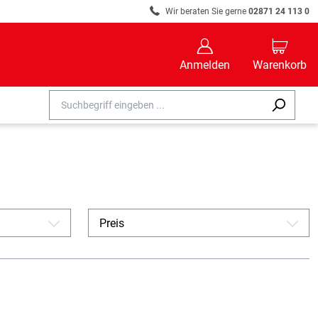
R
Wir beraten Sie gerne
02871 24 113 0
B
C
Anmelden
Warenkorb
Preis
A
A