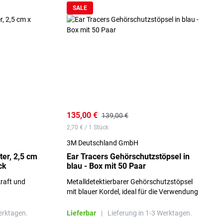
SALE
135,00 €
139,00 €
2,70 € / 1 Stück
3M Deutschland GmbH
er, 2,5 cm
Ear Tracers Gehörschutzstöpsel in
ck
blau - Box mit 50 Paar
kraft und
Metalldetektierbarer Gehörschutzstöpsel
mit blauer Kordel, ideal für die Verwendung
in einer Lebensmittelproduktionsumgebung
erktagen.
Lieferbar
|
Lieferung in 1-3 Werktagen.