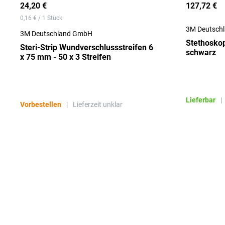
24,20 €
127,72 €
0,16 € / 1 Stück
3M Deutsch
3M Deutschland GmbH
Stethoskop 
Steri-Strip Wundverschlussstreifen 6
schwarz
x 75 mm - 50 x 3 Streifen
Lieferbar
|
Vorbestellen
|
Lieferzeit unklar