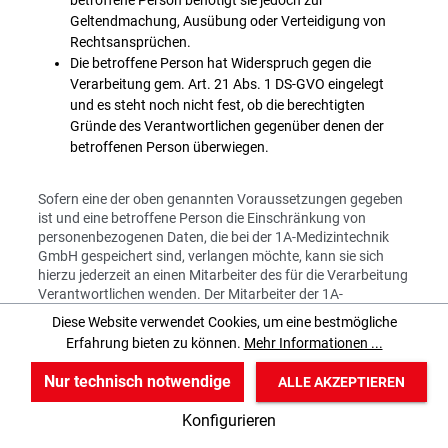
betroffene Person benötigt sie jedoch zur
Geltendmachung, Ausübung oder Verteidigung von
Rechtsansprüchen.
Die betroffene Person hat Widerspruch gegen die
Verarbeitung gem. Art. 21 Abs. 1 DS-GVO eingelegt
und es steht noch nicht fest, ob die berechtigten
Gründe des Verantwortlichen gegenüber denen der
betroffenen Person überwiegen.
Sofern eine der oben genannten Voraussetzungen gegeben
ist und eine betroffene Person die Einschränkung von
personenbezogenen Daten, die bei der 1A-Medizintechnik
GmbH gespeichert sind, verlangen möchte, kann sie sich
hierzu jederzeit an einen Mitarbeiter des für die Verarbeitung
Verantwortlichen wenden. Der Mitarbeiter der 1A-
Medizintechnik GmbH wird die Einschränkung der
Diese Website verwendet Cookies, um eine bestmögliche
Verarbeitung veranlassen.
Erfahrung bieten zu können.
Mehr Informationen ...
Nur technisch notwendige
ALLE AKZEPTIEREN
f) Recht auf Datenübertragbarkeit
Jede von der Verarbeitung personenbezogener Daten
w
v
B
Konfigurieren
betroffene Person hat das vom Europäischen Richtlinien-
Start
Produkte
Anmelden
und Verordnungsgeber gewährte Recht, die sie betreffenden