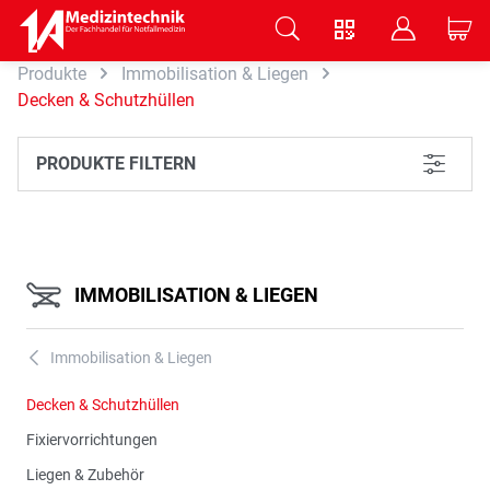
V
B
C
Produkte
Immobilisation & Liegen
Zum Hauptinhalt springen
Decken & Schutzhüllen
PRODUKTE FILTERN
L
IMMOBILISATION & LIEGEN
Immobilisation & Liegen
A
Decken & Schutzhüllen
Fixiervorrichtungen
Liegen & Zubehör