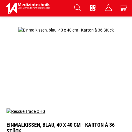
V
B
C
Zum Hauptinhalt springen
EINMALKISSEN, BLAU, 40 X 40 CM - KARTON À 36
STÜCK