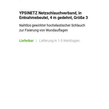
YPSINETZ Netzschlauchverband, in
YP
Entnahmebeutel, 4 m gedehnt, Größe 3
Ki
Nahtlos gewirkter hochelastischer Schlauch
zur Fixierung von Wundauflagen
Li
Lieferbar
|
Lieferung in 1-3 Werktagen.