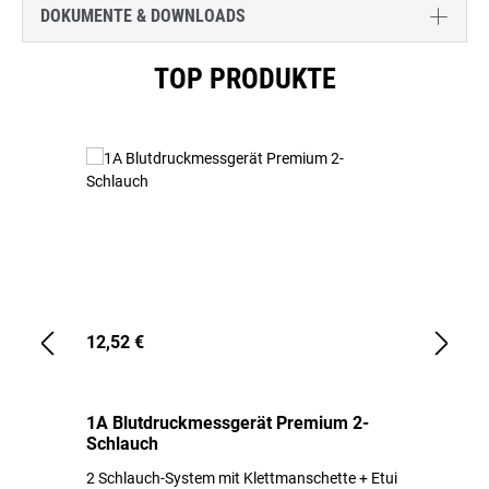
DOKUMENTE & DOWNLOADS
Produktgalerie überspringen
TOP PRODUKTE
12,52 €
1,
1A Blutdruckmessgerät Premium 2-
1A
Schlauch
in
2 Schlauch-System mit Klettmanschette + Etui
To