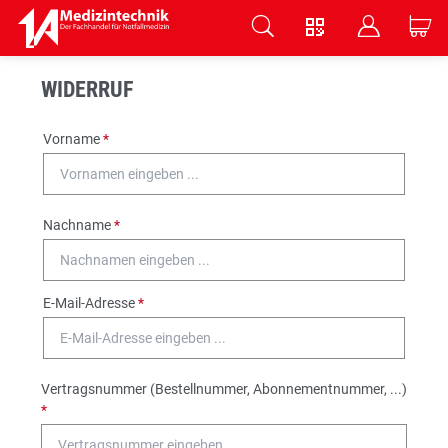
V
B
C
Zum Hauptinhalt springen
WIDERRUF
Vorname
*
Nachname
*
E-Mail-Adresse
*
Vertragsnummer (Bestellnummer, Abonnementnummer, ...)
*