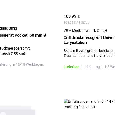
103,95 €
103,95 € / 1 Stück
chnik GmbH
VBM Medizintechnik GmbH
ssgerät Pocket, 50 mm Ø
Cuffdruckmessgerät Univers
Larynxtuben
ruckmessgerät mit
Skala mit zwei grünen bereichen
hlauch (100 cm)
Trachealtuben und Larynxtuben
eferung in 16-18 Werktagen.
Lieferbar
|
Lieferung in 1-3 W