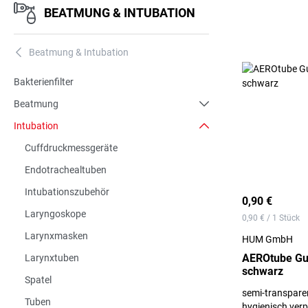
BEATMUNG & INTUBATION
Beatmung & Intubation
A
Bakterienfilter
Beatmung
Intubation
Cuffdruckmessgeräte
Endotrachealtuben
Intubationszubehör
0,90 €
Laryngoskope
0,90 € / 1 Stück
Larynxmasken
HUM GmbH
AEROtube Gued
Larynxtuben
schwarz
Spatel
semi-transparen
Tuben
hygienisch ver