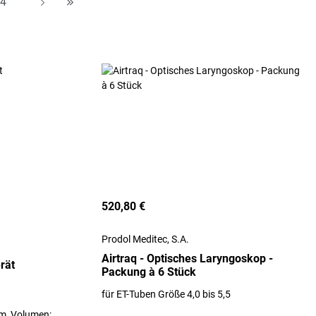
Seite
4
A
H
520,80 €
Prodol Meditec, S.A.
Airtraq - Optisches Laryngoskop -
rät
Packung à 6 Stück
für ET-Tuben Größe 4,0 bis 5,5
m, Volumen: