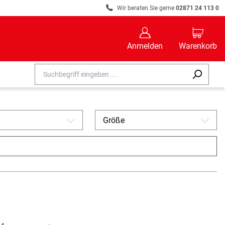
R
Wir beraten Sie gerne
02871 24 113 0
B
C
Anmelden
Warenkorb
Größe
A
A