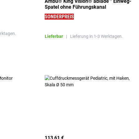
Ambu® King Vision® aBlade™ Einweg-
Spatel ohne Führungskanal
SONDERPREIS
erktagen.
Lieferbar
|
Lieferung in 1-3 Werktagen.
113,61 €