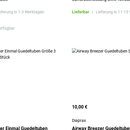
10 ml
eferung in 1-3 Werktagen.
Lieferbar
|
Lieferung in 11-13
erfügbar
10,00 €
Diaprax
er Einmal Guedeltuben
Airway Breezer Guedeltube