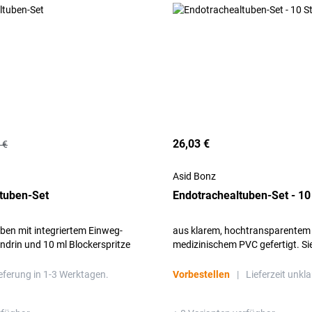
26,03 €
 €
Asid Bonz
tuben-Set
Endotrachealtuben-Set - 10
ben mit integriertem Einweg-
aus klarem, hochtransparentem
drin und 10 ml Blockerspritze
medizinischem PVC gefertigt. Sie
ck, einzeln, steril im Peel-Pack
kurzfristigen Intubation während
Operation/Notfall zur einmalig
eferung in 1-3 Werktagen.
Vorbestellen
|
Lieferzeit unkla
bestimmt.