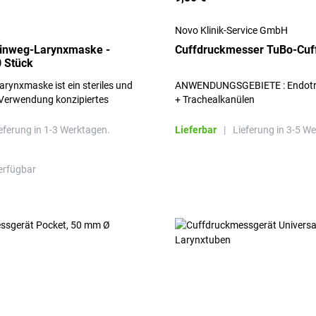
Novo Klinik-Service GmbH
inweg-Larynxmaske -
Cuffdruckmesser TuBo-Cuff
 Stück
rynxmaske ist ein steriles und
ANWENDUNGSGEBIETE : Endotr
 Verwendung konzipiertes
+ Trachealkanülen
.
eferung in 1-3 Werktagen.
Lieferbar
|
Lieferung in 3-5 W
erfügbar