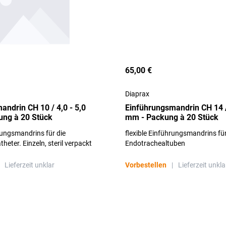
65,00 €
Diaprax
andrin CH 10 / 4,0 - 5,0
Einführungsmandrin CH 14 /
ng à 20 Stück
mm - Packung à 20 Stück
rungsmandrins für die
flexible Einführungsmandrins fü
heter. Einzeln, steril verpackt
Endotrachealtuben
Lieferzeit unklar
Vorbestellen
|
Lieferzeit unkla