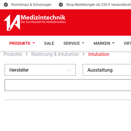
E
Workshops & Schulungen
E
Shop-Bestellungen ab 250 € versandkoste
PRODUKTE
SALE
SERVICE
MARKEN
ORT
Produkte
Beatmung & Intubation
Intubation
 Hauptinhalt springen
Zur Suche springen
Zur Hauptnavigation springen
Hersteller
Ausstattung
A