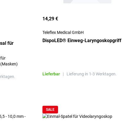
14,29 €
Teleflex Medical GmbH
DispoLED® Einweg-Laryngoskopgriff
al für
 für
 (Masken)
Lieferbar
|
Lieferung in 1-3 Werktagen.
erktagen.
SALE