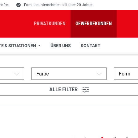
nfrei
E
Familienunternehmen seit über 20 Jahren
PRIVATKUNDEN
GEWERBEKUNDEN
E & SITUATIONEN
ÜBER UNS
KONTAKT
Farbe
Form
A
A
ALLE FILTER
L