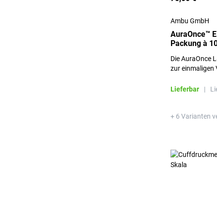
Ambu GmbH
AuraOnce™ E
Packung à 10
Die AuraOnce La
zur einmaligen
Medizinprodukt
Lieferbar
|
Li
+ 6 Varianten v