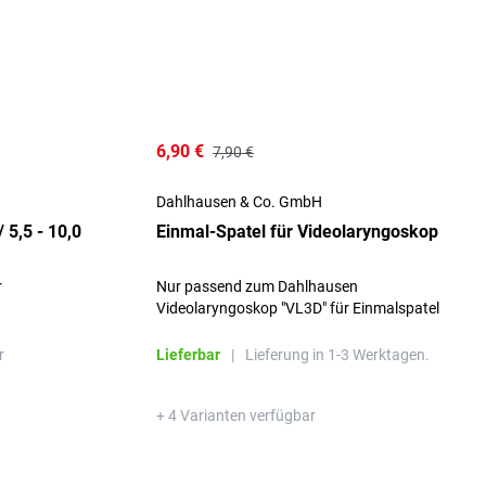
6,90 €
7,90 €
Dahlhausen & Co. GmbH
 5,5 - 10,0
Einmal-Spatel für Videolaryngoskop
r
Nur passend zum Dahlhausen
Videolaryngoskop "VL3D" für Einmalspatel
r
Lieferbar
|
Lieferung in 1-3 Werktagen.
+ 4 Varianten verfügbar