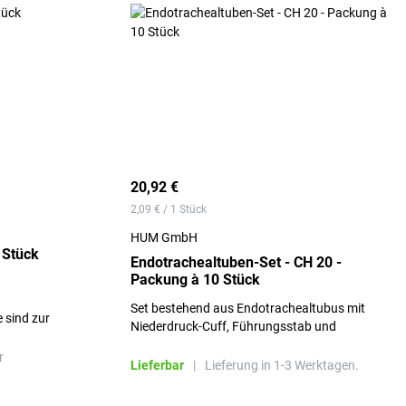
20,92 €
2,09 € / 1 Stück
HUM GmbH
 Stück
Endotrachealtuben-Set - CH 20 -
Packung à 10 Stück
Set bestehend aus Endotrachealtubus mit
 sind zur
Niederdruck-Cuff, Führungsstab und
 einer
Blockerspritze.
en Verwendung
r
Lieferbar
|
Lieferung in 1-3 Werktagen.