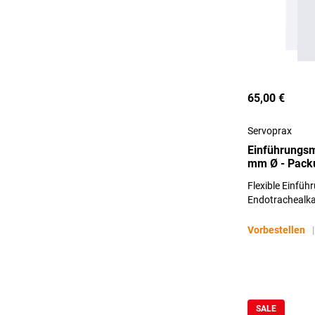
65,00 €
Servoprax
Einführungsm
mm Ø - Packu
Flexible Einfüh
Endotrachealkat
Vorbestellen
|
SALE