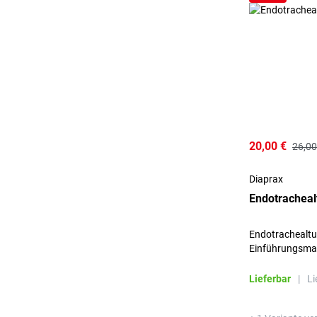
20,00 €
26,00
Diaprax
Endotracheal
Endotrachealtu
Einführungsman
3-teilig, Luer-Lo
abgepackt.
Lieferbar
|
Li