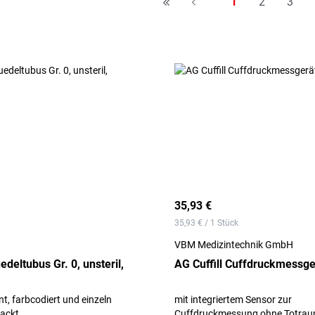
Seite
Seite
Seite
1
2
3
H
A
35,93 €
35,93 € / 1 Stück
VBM Medizintechnik GmbH
eltubus Gr. 0, unsteril,
AG Cuffill Cuffdruckmessge
t, farbcodiert und einzeln
mit integriertem Sensor zur
packt
Cuffdruckmessung ohne Totrau