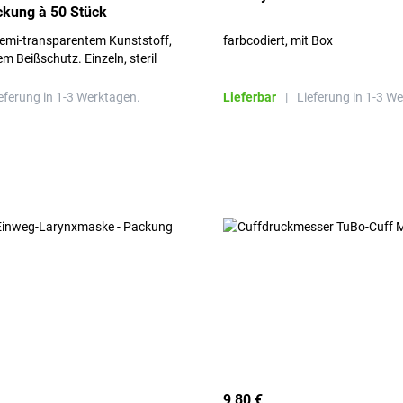
ckung à 50 Stück
semi-transparentem Kunststoff,
farbcodiert, mit Box
m Beißschutz. Einzeln, steril
eferung in 1-3 Werktagen.
Lieferbar
|
Lieferung in 1-3 W
9,80 €