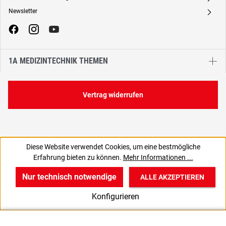
Newsletter
A
1A MEDIZINTECHNIK THEMEN
Vertrag widerrufen
Diese Website verwendet Cookies, um eine bestmögliche
6,90 €
7,90 €
Erfahrung bieten zu können.
Mehr Informationen ...
C
8,21 € inkl. MwSt., | zzgl. Versand
Nur technisch notwendige
ALLE AKZEPTIEREN
w
v
B
Konfigurieren
Start
Produkte
Anmelden
MAC DX3