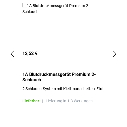
12,52 €
1,
1A Blutdruckmessgerät Premium 2-
1A
Schlauch
in
2 Schlauch-System mit Klettmanschette + Etui
To
Bl
Lieferbar
|
Lieferung in 1-3 Werktagen.
Li