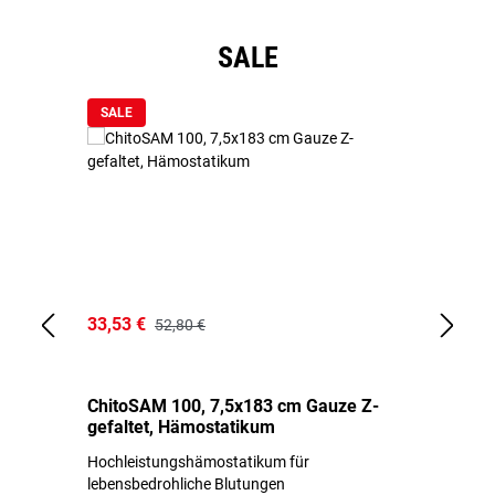
Produktgalerie überspringen
SALE
SALE
33,53 €
15
52,80 €
ChitoSAM 100, 7,5x183 cm Gauze Z-
Er
gefaltet, Hämostatikum
N
Hochleistungshämostatikum für
Mi
lebensbedrohliche Blutungen