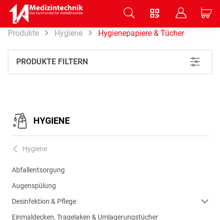
V
B
C
Produkte
Hygiene
Hygienepapiere & Tücher
Zum Hauptinhalt springen
PRODUKTE FILTERN
L
HYGIENE
Hygiene
A
Abfallentsorgung
Augenspülung
Desinfektion & Pflege
Einmaldecken, Tragelaken & Umlagerungstücher