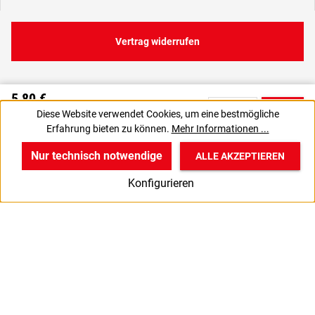
Vertrag widerrufen
5,80 €
C
Diese Website verwendet Cookies, um eine bestmögliche
6,90 € inkl. MwSt., | zzgl. Versand
Erfahrung bieten zu können.
Mehr Informationen ...
VPE gewünscht? Dann die zu bestellende Anzahl auf 9 setzen.
J
Nur technisch notwendige
ALLE AKZEPTIEREN
w
v
B
Konfigurieren
Start
Produkte
Anmelden