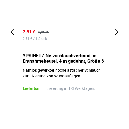
2,51 €
6,
4,60 €
2,51 € / 1 Stück
0,1
YPSINETZ Netzschlauchverband, in
YP
Entnahmebeutel, 4 m gedehnt, Größe 3
Ki
Nahtlos gewirkter hochelastischer Schlauch
zur Fixierung von Wundauflagen
Li
Lieferbar
|
Lieferung in 1-3 Werktagen.