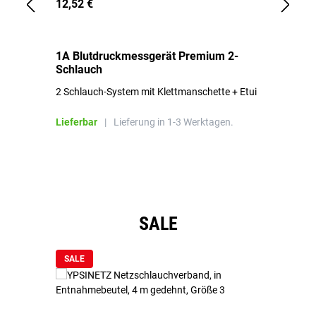
12,52 €
1,
1A Blutdruckmessgerät Premium 2-
1A
Schlauch
in
2 Schlauch-System mit Klettmanschette + Etui
To
Bl
Lieferbar
|
Lieferung in 1-3 Werktagen.
Li
Produktgalerie überspringen
SALE
SALE