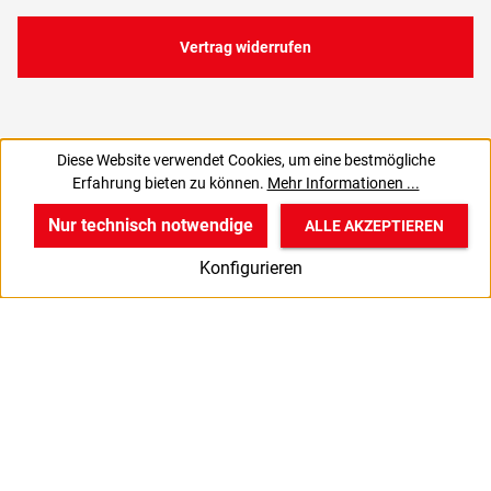
Vertrag widerrufen
Diese Website verwendet Cookies, um eine bestmögliche
1,50 €
1,80 €
Erfahrung bieten zu können.
Mehr Informationen ...
C
1,78 € inkl. MwSt., | zzgl. Versand
Nur technisch notwendige
ALLE AKZEPTIEREN
w
v
B
Konfigurieren
Start
Produkte
Anmelden