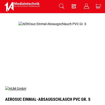
V
B
C
Zum Hauptinhalt springen
AEROSUC EINMAL-ABSAUGSCHLAUCH PVC GR. S