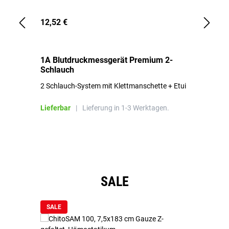
12,52 €
1,
1A Blutdruckmessgerät Premium 2-
1A
Schlauch
in
2 Schlauch-System mit Klettmanschette + Etui
To
Bl
Lieferbar
|
Lieferung in 1-3 Werktagen.
Li
Produktgalerie überspringen
SALE
SALE