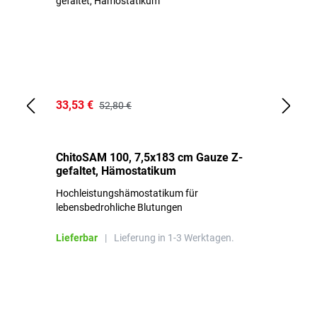
33,53 €
15
52,80 €
ChitoSAM 100, 7,5x183 cm Gauze Z-
Er
gefaltet, Hämostatikum
N
Hochleistungshämostatikum für
Mi
lebensbedrohliche Blutungen
Li
Lieferbar
|
Lieferung in 1-3 Werktagen.