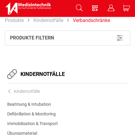
V
B
C
Produkte
Kindernotfälle
Verbandschränke
Zum Hauptinhalt springen
PRODUKTE FILTERN
L
KINDERNOTFÄLLE
Kindernotfälle
A
Beatmung & Intubation
Defibrillation & Monitoring
Immobilisation & Transport
Übungsmaterial