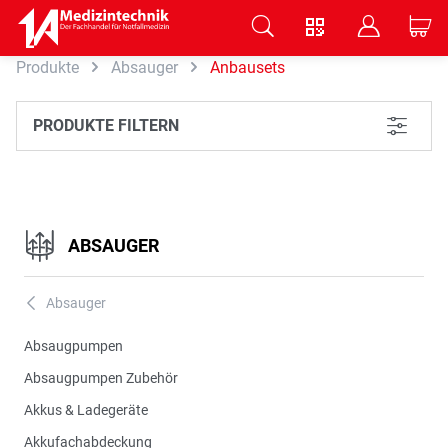
V
B
C
Produkte
Absauger
Anbausets
Zum Hauptinhalt springen
PRODUKTE FILTERN
L
ABSAUGER
Absauger
A
Absaugpumpen
Absaugpumpen Zubehör
Akkus & Ladegeräte
Akkufachabdeckung