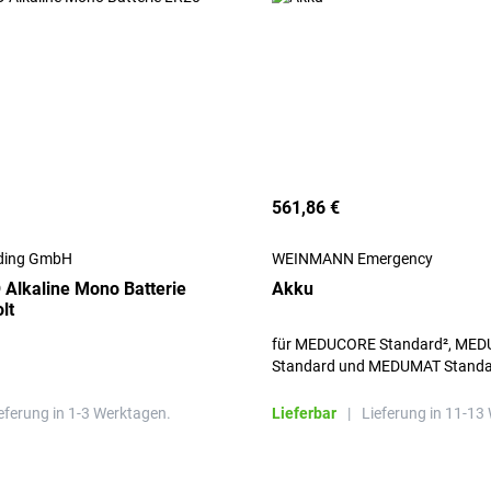
561,86 €
ding GmbH
WEINMANN Emergency
Alkaline Mono Batterie
Akku
lt
für MEDUCORE Standard², MEDUCORE
Standard und MEDUMAT Standa
eferung in 1-3 Werktagen.
Lieferbar
|
Lieferung in 11-13