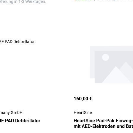
eferung in 1-3 Werktagen.
160,00 €
ermany GmbH
HeartSine
ME PAD Defibrillator
HeartSine Pad-Pak Einweg-
mit AED-Elektroden und Bat