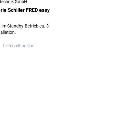
intechnik GmbH
rie Schiller FRED easy
t im Standby-Betrieb ca. 3
allation.
Lieferzeit unklar