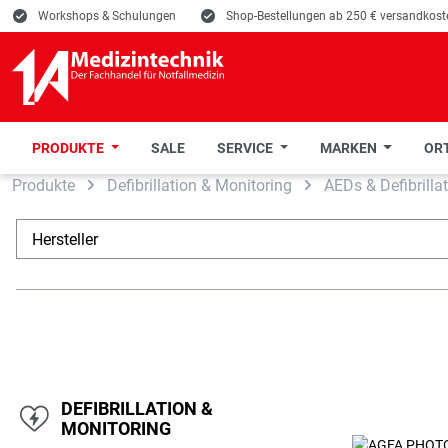
E
Workshops & Schulungen
E
Shop-Bestellungen ab 250 € versandkoste
PRODUKTE
SALE
SERVICE
MARKEN
ORT
Produkte
Defibrillation & Monitoring
AEDs & Defibrilla
 Hauptinhalt springen
Zur Suche springen
Zur Hauptnavigation springen
Hersteller
DEFIBRILLATION &
MONITORING