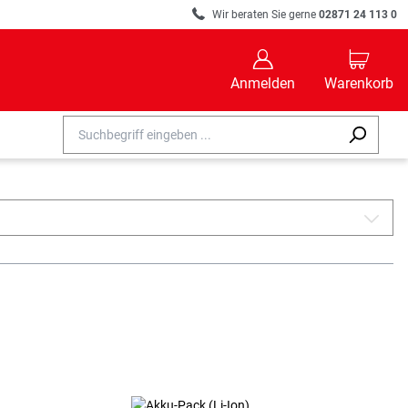
R
Wir beraten Sie gerne
02871 24 113 0
B
C
Anmelden
Warenkorb
A