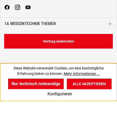
1A MEDIZINTECHNIK THEMEN
Vertrag widerrufen
Diese Website verwendet Cookies, um eine bestmögliche
239,50 €
Erfahrung bieten zu können.
Mehr Informationen ...
C
285,00 € inkl. MwSt., | zzgl. Versand
Nur technisch notwendige
ALLE AKZEPTIEREN
w
v
B
Konfigurieren
Start
Produkte
Anmelden