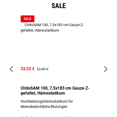
Produktgalerie überspringen
SALE
SALE
33,53 €
15
52,80 €
ChitoSAM 100, 7,5x183 cm Gauze Z-
Er
gefaltet, Hämostatikum
N
Hochleistungshämostatikum für
Mi
lebensbedrohliche Blutungen
Li