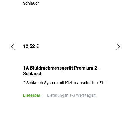
12,52 €
1,
1A Blutdruckmessgerät Premium 2-
1A
Schlauch
in
2 Schlauch-System mit Klettmanschette + Etui
To
Bl
Lieferbar
|
Lieferung in 1-3 Werktagen.
Li