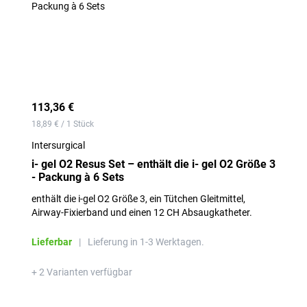
113,36 €
18,89 € / 1 Stück
Intersurgical
i- gel O2 Resus Set – enthält die i- gel O2 Größe 3
- Packung à 6 Sets
enthält die i-gel O2 Größe 3, ein Tütchen Gleitmittel,
Airway-Fixierband und einen 12 CH Absaugkatheter.
Lieferbar
|
Lieferung in 1-3 Werktagen.
+ 2 Varianten verfügbar