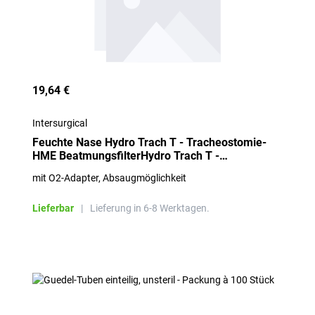
19,64 €
Intersurgical
Feuchte Nase Hydro Trach T - Tracheostomie-
HME BeatmungsfilterHydro Trach T -
Tracheostomie-HME Beatmungsfilter - Packung
mit O2-Adapter, Absaugmöglichkeit
à 25 Stück
Lieferbar
|
Lieferung in 6-8 Werktagen.