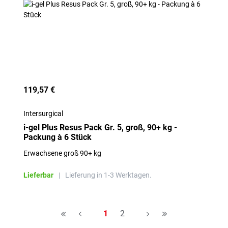
119,57 €
Intersurgical
i-gel Plus Resus Pack Gr. 5, groß, 90+ kg -
Packung à 6 Stück
Erwachsene groß 90+ kg
Lieferbar
|
Lieferung in 1-3 Werktagen.
Seite
Seite
1
2
H
A
A
H