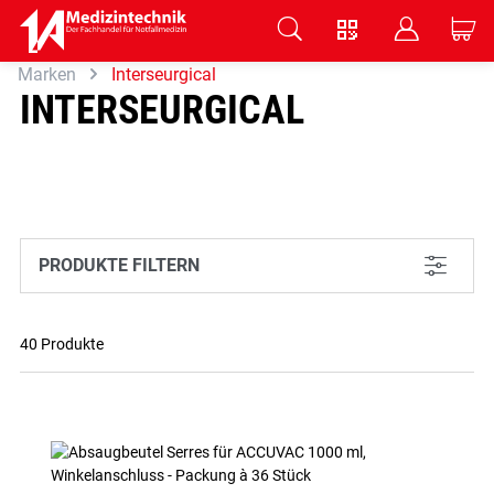
V
B
C
Marken
Interseurgical
Zum Hauptinhalt springen
INTERSEURGICAL
PRODUKTE FILTERN
L
40 Produkte