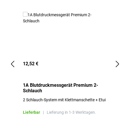
12,52 €
1,
1A Blutdruckmessgerät Premium 2-
1A
Schlauch
in
2 Schlauch-System mit Klettmanschette + Etui
To
Bl
Lieferbar
|
Lieferung in 1-3 Werktagen.
Li