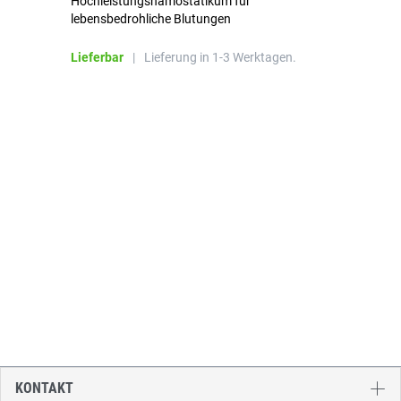
Hochleistungshämostatikum für
Mi
lebensbedrohliche Blutungen
Li
Lieferbar
|
Lieferung in 1-3 Werktagen.
KONTAKT