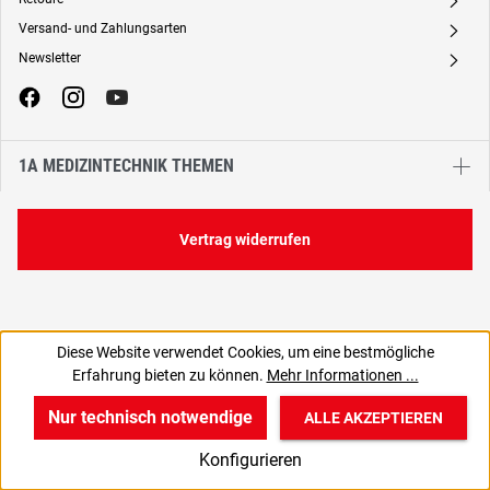
A
Versand- und Zahlungsarten
A
Newsletter
A
1A MEDIZINTECHNIK THEMEN
Vertrag widerrufen
Diese Website verwendet Cookies, um eine bestmögliche
4,00 €
Erfahrung bieten zu können.
Mehr Informationen ...
C
4,76 € inkl. MwSt., | zzgl. Versand
Nur technisch notwendige
ALLE AKZEPTIEREN
w
v
B
Konfigurieren
Start
Produkte
Anmelden