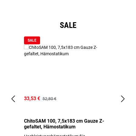
Produktgalerie überspringen
SALE
SALE
33,53 €
15
52,80 €
ChitoSAM 100, 7,5x183 cm Gauze Z-
Er
gefaltet, Hämostatikum
N