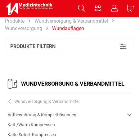
V
B
C
Produkte
Wundversorgung & Verbandmittel
Zum Hauptinhalt springen
Wundversorgung
Wundauflagen
PRODUKTE FILTERN
L
WUNDVERSORGUNG & VERBANDMITTEL
Wundversorgung & Verbandmittel
A
Aufbewahrung & Komplettlösungen
Kalt-/Warm Kompressen
Kälte-Sofort-Kompressen