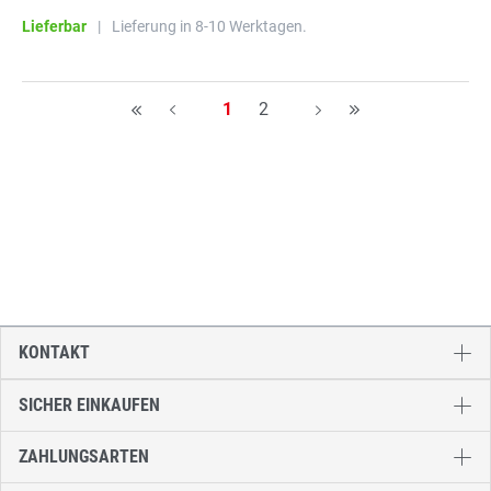
Lieferbar
|
Lieferung in 8-10 Werktagen.
Seite
Seite
1
2
H
A
A
H
KONTAKT
SICHER EINKAUFEN
ZAHLUNGSARTEN