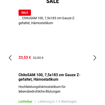
SALE
SALE
33,53 €
15
52,80 €
ChitoSAM 100, 7,5x183 cm Gauze Z-
Er
gefaltet, Hämostatikum
N
Hochleistungshämostatikum für
Mi
lebensbedrohliche Blutungen
Li
Lieferbar
|
Lieferung in 1-3 Werktagen.