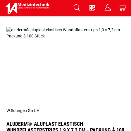
V
B
C
Zum Hauptinhalt springen
W.Söhngen GmbH
ALUDERM®-ALUPLAST ELASTISCH
WUNDPFLASTERSTRIPS 1,9 X 7,2 CM - PACKUNG À 100