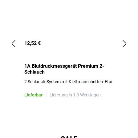
12,52 €
1,
1A Blutdruckmessgerät Premium 2-
1A
Schlauch
in
2 Schlauch-System mit Klettmanschette + Etui
To
Bl
Lieferbar
|
Lieferung in 1-3 Werktagen.
Li
Produktgalerie überspringen