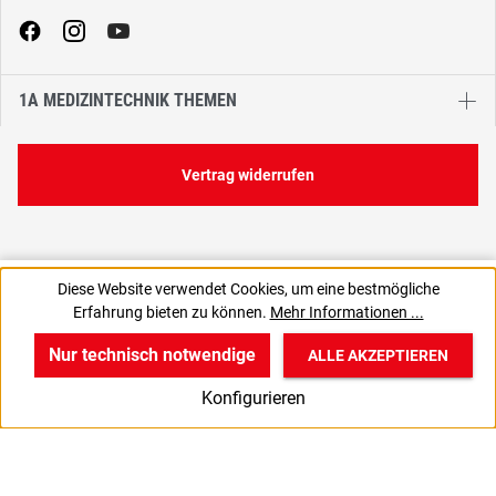
1A MEDIZINTECHNIK THEMEN
Vertrag widerrufen
8,63 €
Diese Website verwendet Cookies, um eine bestmögliche
C
0,09 € / 1 Stück
Erfahrung bieten zu können.
Mehr Informationen ...
10,26 € inkl. MwSt., | zzgl. Versand
Nur technisch notwendige
ALLE AKZEPTIEREN
w
v
B
Konfigurieren
Start
Produkte
Anmelden