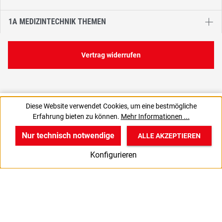
1A MEDIZINTECHNIK THEMEN
Vertrag widerrufen
1,46 €
Diese Website verwendet Cookies, um eine bestmögliche
C
0,15 € / 1 Stück
Erfahrung bieten zu können.
Mehr Informationen ...
1,74 € inkl. MwSt., | zzgl. Versand
Nur technisch notwendige
ALLE AKZEPTIEREN
w
v
B
Konfigurieren
Start
Produkte
Anmelden