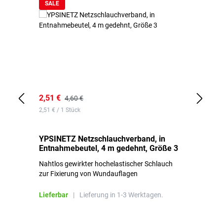
SALE
2,51 €
6,
4,60 €
2,51 € / 1 Stück
0,1
YPSINETZ Netzschlauchverband, in
YP
Entnahmebeutel, 4 m gedehnt, Größe 3
Ki
Nahtlos gewirkter hochelastischer Schlauch
zur Fixierung von Wundauflagen
Li
Lieferbar
|
Lieferung in 1-3 Werktagen.