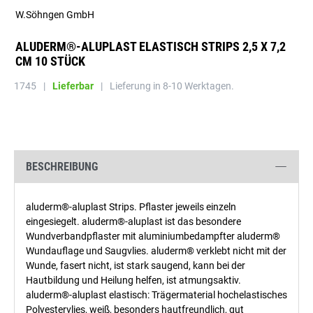
W.Söhngen GmbH
ALUDERM®-ALUPLAST ELASTISCH STRIPS 2,5 X 7,2
CM 10 STÜCK
1745
|
Lieferbar
|
Lieferung in 8-10 Werktagen.
BESCHREIBUNG
aluderm®-aluplast Strips. Pflaster jeweils einzeln
eingesiegelt. aluderm®-aluplast ist das besondere
Wundverbandpflaster mit aluminiumbedampfter aluderm®
Wundauflage und Saugvlies. aluderm® verklebt nicht mit der
Wunde, fasert nicht, ist stark saugend, kann bei der
Hautbildung und Heilung helfen, ist atmungsaktiv.
aluderm®-aluplast elastisch: Trägermaterial hochelastisches
Polyestervlies, weiß, besonders hautfreundlich, gut