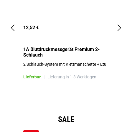
12,52 €
1,
1A Blutdruckmessgerät Premium 2-
1A
Schlauch
in
2 Schlauch-System mit Klettmanschette + Etui
To
Bl
Lieferbar
|
Lieferung in 1-3 Werktagen.
Li
Produktgalerie überspringen
SALE