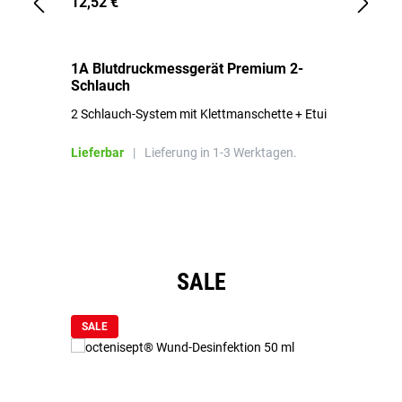
12,52 €
1,
1A Blutdruckmessgerät Premium 2-
1A
Schlauch
in
2 Schlauch-System mit Klettmanschette + Etui
To
Bl
Lieferbar
|
Lieferung in 1-3 Werktagen.
Li
Produktgalerie überspringen
SALE
SALE