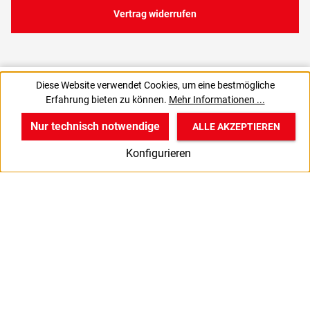
Vertrag widerrufen
8,74 €
Diese Website verwendet Cookies, um eine bestmögliche
C
0,17 € / 1 Stück
Erfahrung bieten zu können.
Mehr Informationen ...
10,40 € inkl. MwSt., | zzgl. Versand
Nur technisch notwendige
ALLE AKZEPTIEREN
w
v
B
Konfigurieren
Start
Produkte
Anmelden