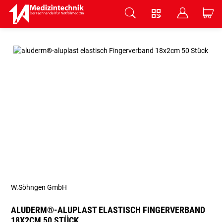
V
B
C
Zum Hauptinhalt springen
W.Söhngen GmbH
ALUDERM®-ALUPLAST ELASTISCH FINGERVERBAND
18X2CM 50 STÜCK