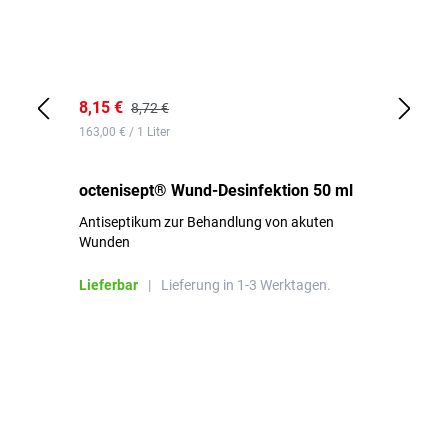
8,15 €
8,
8,72 €
163,00 € / 1 Liter
de
octenisept® Wund-Desinfektion 50 ml
Pa
Antiseptikum zur Behandlung von akuten
10
Wunden
al
ha
Lieferbar
|
Lieferung in 1-3 Werktagen.
Li