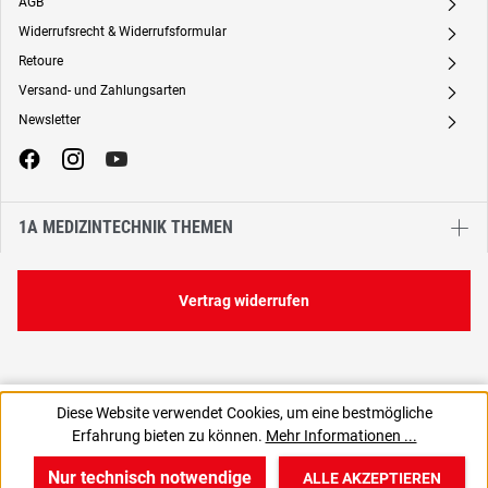
AGB
A
Widerrufsrecht & Widerrufsformular
A
Retoure
A
Versand- und Zahlungsarten
A
Newsletter
A
1A MEDIZINTECHNIK THEMEN
Vertrag widerrufen
13,60 €
16,80 €
Diese Website verwendet Cookies, um eine bestmögliche
C
1.700,00 € / 1 Liter
Erfahrung bieten zu können.
Mehr Informationen ...
16,18 € inkl. MwSt., | zzgl. Versand
Nur technisch notwendige
ALLE AKZEPTIEREN