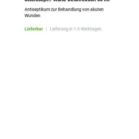
Pa
Antiseptikum zur Behandlung von akuten
10
Wunden
al
ha
Lieferbar
|
Lieferung in 1-3 Werktagen.
Li