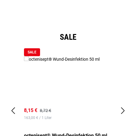
Produktgalerie überspringen
SALE
SALE
8,15 €
8,
8,72 €
163,00 € / 1 Liter
de
octenisept® Wund-Desinfektion 50 ml