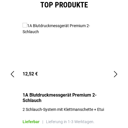
Produktgalerie überspringen
TOP PRODUKTE
12,52 €
1,
1A Blutdruckmessgerät Premium 2-
1A
Schlauch
in
2 Schlauch-System mit Klettmanschette + Etui
To
Bl
Lieferbar
|
Lieferung in 1-3 Werktagen.
Li