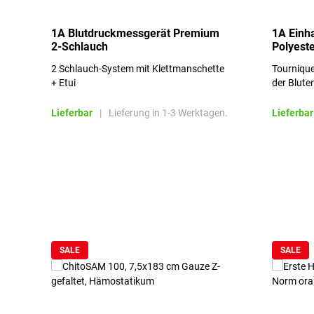
1A Blutdruckmessgerät Premium
1A Einh
2-Schlauch
Polyeste
2 Schlauch-System mit Klettmanschette
Tournique
+ Etui
der Blute
Lieferbar
|
Lieferung in 1-3 Werktagen.
Lieferbar
Produktgalerie überspringen
SALE
SALE