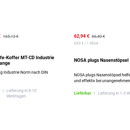
€
62,94 €
165,13 €
66,40 €
0,63 € / 1 Stück
lfe-Koffer MT-CD Industrie
NOSA plugs Nasenstöpsel
range
ng Industrie Norm nach DIN
NOSA plugs Nasenstöpsel helfe
und effektiv bei unangenehme
Gerüchen, ohne die Atmung zu
|
Lieferung in 8-10
beeinträchtigen.
Lieferbar
|
Lieferung in 1-3 
Werktagen.