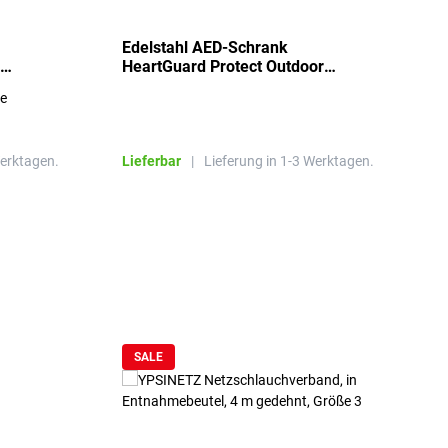
Edelstahl AED-Schrank
T
HeartGuard Protect Outdoor
I
beheizt, bis -20°C
S
re
E
R
Werktagen.
Lieferbar
|
Lieferung in 1-3 Werktagen.
L
SALE