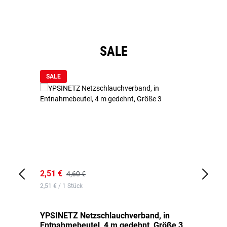
Produktgalerie überspringen
SALE
SALE
2,51 €
6,
4,60 €
2,51 € / 1 Stück
0,1
YPSINETZ Netzschlauchverband, in
YP
Entnahmebeutel, 4 m gedehnt, Größe 3
Ki