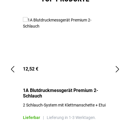
12,52 €
1,
1A Blutdruckmessgerät Premium 2-
1A
Schlauch
in
2 Schlauch-System mit Klettmanschette + Etui
To
Bl
Lieferbar
|
Lieferung in 1-3 Werktagen.
Li