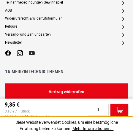
Teilnahmebedingungen Gewinnspiel
A
AGB
A
Widerrufsrecht & Widerrufsformular
A
Retoure
A
Versand- und Zahlungsarten
A
Newsletter
A
1A MEDIZINTECHNIK THEMEN
Vertrag widerrufen
9,85 €
C
0,10 € / 1 Stück
11,72 € inkl. MwSt., | zzgl. Versand
Diese Website verwendet Cookies, um eine bestmögliche
Erfahrung bieten zu können.
Mehr Informationen ...
VPE gewünscht? Dann die zu bestellende Anzahl auf 100
J