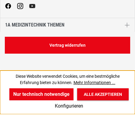
1A MEDIZINTECHNIK THEMEN
Vertrag widerrufen
Diese Website verwendet Cookies, um eine bestmögliche
14,64 €
25,94 €
Erfahrung bieten zu können.
Mehr Informationen ...
C
12,30 € zzgl. MwSt., | zzgl. Versand
Nur technisch notwendige
ALLE AKZEPTIEREN
w
v
B
Konfigurieren
Start
Produkte
Anmelden