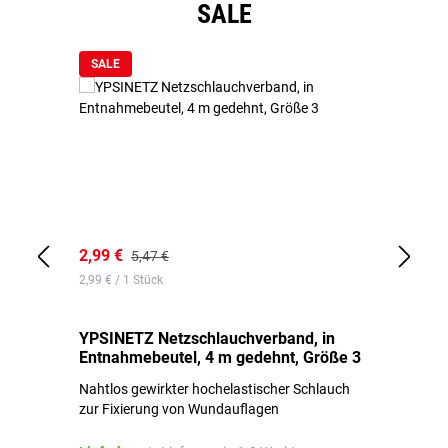
Produktgalerie überspringen
SALE
SALE
2,99 €
7,
5,47 €
2,99 € / 1 Stück
0,1
YPSINETZ Netzschlauchverband, in
YP
Entnahmebeutel, 4 m gedehnt, Größe 3
Ki
Nahtlos gewirkter hochelastischer Schlauch
zur Fixierung von Wundauflagen
Li