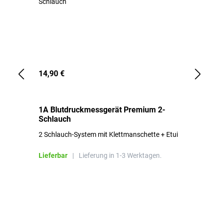
14,90 €
1,
1A Blutdruckmessgerät Premium 2-
1A
Schlauch
in
2 Schlauch-System mit Klettmanschette + Etui
To
Bl
Lieferbar
|
Lieferung in 1-3 Werktagen.
Li