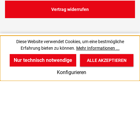
Vertrag widerrufen
8,90 €
12,39 €
Diese Website verwendet Cookies, um eine bestmögliche
C
0,09 € / 1 Stück
Erfahrung bieten zu können.
Mehr Informationen ...
7,48 € zzgl. MwSt., | zzgl. Versand
Nur technisch notwendige
ALLE AKZEPTIEREN
w
v
B
Konfigurieren
Start
Produkte
Anmelden