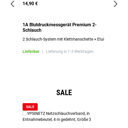
14,90 €
1,
1A Blutdruckmessgerät Premium 2-
1A
Schlauch
in
2 Schlauch-System mit Klettmanschette + Etui
To
Bl
Lieferbar
|
Lieferung in 1-3 Werktagen.
Li
Produktgalerie überspringen
SALE
SALE