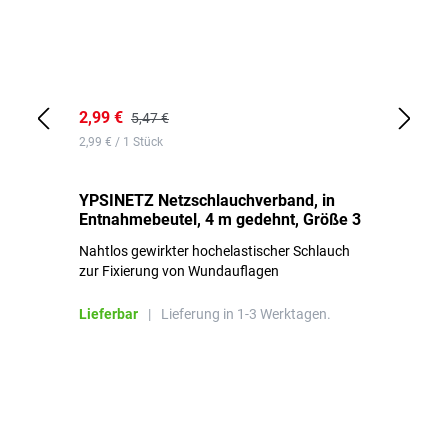
2,99 €
7,
5,47 €
2,99 € / 1 Stück
0,1
YPSINETZ Netzschlauchverband, in
YP
Entnahmebeutel, 4 m gedehnt, Größe 3
Ki
Nahtlos gewirkter hochelastischer Schlauch
zur Fixierung von Wundauflagen
Li
Lieferbar
|
Lieferung in 1-3 Werktagen.