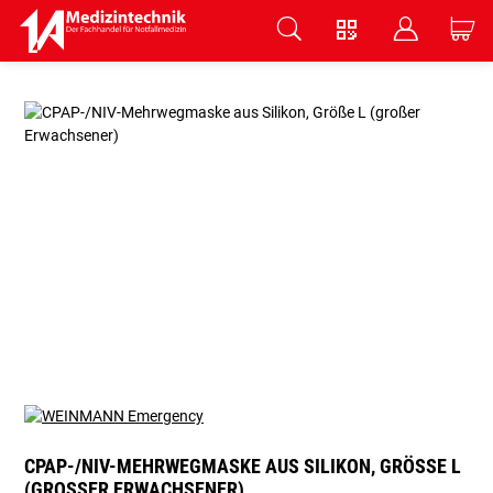
V
B
C
Zum Hauptinhalt springen
CPAP-/NIV-MEHRWEGMASKE AUS SILIKON, GRÖSSE L (
GROSSER ERWACHSENER)