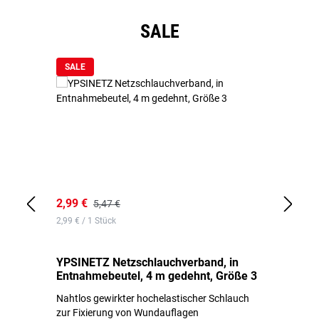
Produktgalerie überspringen
SALE
SALE
2,99 €
7,
5,47 €
2,99 € / 1 Stück
0,1
YPSINETZ Netzschlauchverband, in
YP
Entnahmebeutel, 4 m gedehnt, Größe 3
Ki
Nahtlos gewirkter hochelastischer Schlauch
zur Fixierung von Wundauflagen
Li