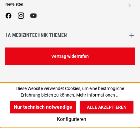
Newsletter
A
1A MEDIZINTECHNIK THEMEN
Vertrag widerrufen
Diese Website verwendet Cookies, um eine bestmögliche
29,68 €
Erfahrung bieten zu können.
Mehr Informationen ...
C
24,94 € zzgl. MwSt., | zzgl. Versand
Nur technisch notwendige
ALLE AKZEPTIEREN
w
v
B
Konfigurieren
Start
Produkte
Anmelden