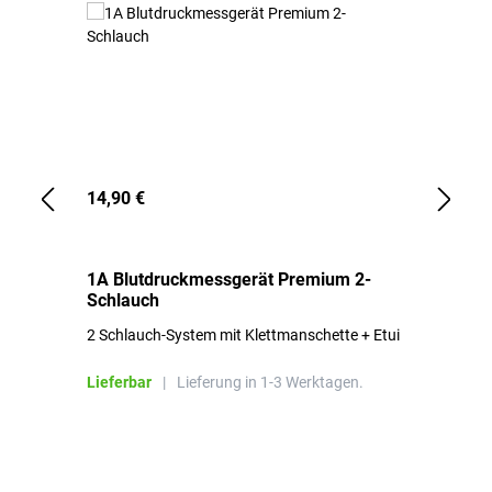
14,90 €
1,
1A Blutdruckmessgerät Premium 2-
1A
Schlauch
in
2 Schlauch-System mit Klettmanschette + Etui
To
Bl
Lieferbar
|
Lieferung in 1-3 Werktagen.
Li