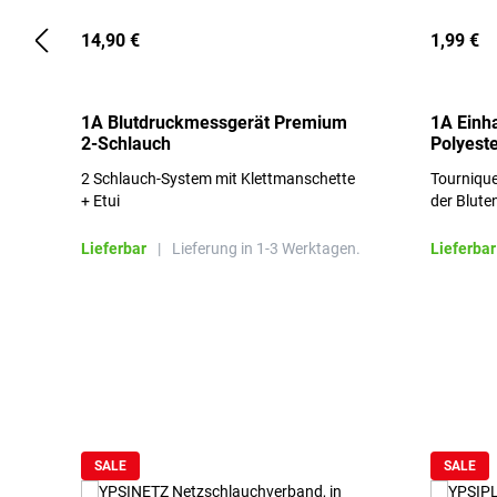
14,90 €
1,99 €
1A Blutdruckmessgerät Premium
1A Einh
2-Schlauch
Polyeste
2 Schlauch-System mit Klettmanschette
Tournique
+ Etui
der Blute
Lieferbar
|
Lieferung in 1-3 Werktagen.
Lieferbar
Produktgalerie überspringen
SALE
SALE