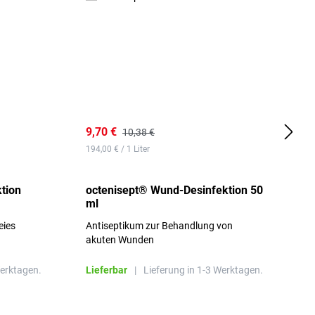
9,70 €
1
10,38 €
194,00 € / 1 Liter
d
tion
octenisept® Wund-Desinfektion 50
m
ml
1
eies
Antiseptikum zur Behandlung von
a
akuten Wunden
b
L
Werktagen.
Lieferbar
|
Lieferung in 1-3 Werktagen.