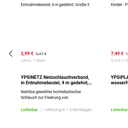
2,99 €
7,49 €
5,47 €
1
2,99 € / 1 Stück
0,15 € / 1 
YPSINETZ Netzschlauchverband,
YPSIPLA
in Entnahmebeutel, 4 m gedehnt,
wasserfe
Größe 3
Stück
Nahtlos gewirkter hochelastischer
Schlauch zur Fixierung von
Wundauflagen
Lieferbar
|
Lieferung in 1-3 Werktagen.
Lieferbar