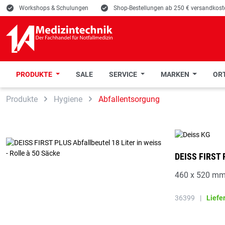
E
Workshops & Schulungen
E
Shop-Bestellungen ab 250 € versandkoste
PRODUKTE
SALE
SERVICE
MARKEN
ORT
 Hauptinhalt springen
Zur Suche springen
Zur Hauptnavigation springen
Produkte
Hygiene
Abfallentsorgung
DEISS FIRST 
460 x 520 mm,
36399
|
Liefe