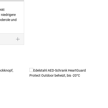
enkt
 niedrigere
anderole und