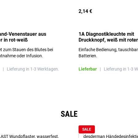
2,14 €
and-Venenstauer aus
1A Diagnostikleuchte mit
r in rot-weiß
Druckknopf, weiß mit roter
Aufschrift
t zum Stauen des Blutes bei
Einfache Bedienung, tauschba
ntnahme oder Infusion.
Batterien.
|
Lieferung in 1-3 Werktagen.
Lieferbar
|
Lieferung in 1-3 
SALE
SALE