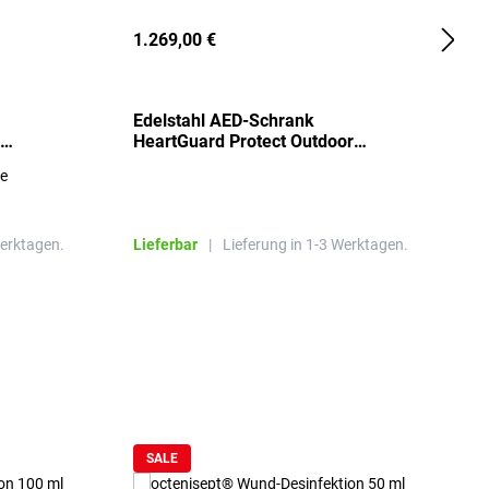
1.269,00 €
2
Edelstahl AED-Schrank
T
HeartGuard Protect Outdoor
I
beheizt, bis -20°C
S
re
E
R
Werktagen.
Lieferbar
|
Lieferung in 1-3 Werktagen.
L
SALE