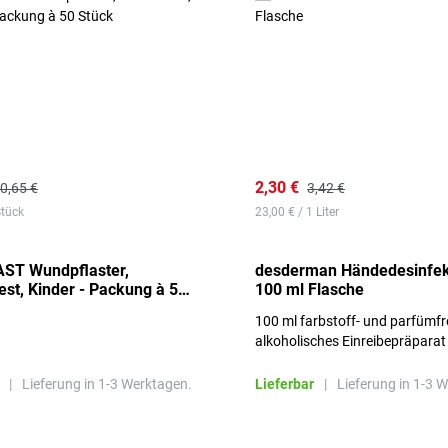
2,30 €
0,65 €
3,42 €
Stück
23,00 € / 1 Liter
ST Wundpflaster,
desderman Händedesinfek
st, Kinder - Packung à 50
100 ml Flasche
100 ml farbstoff- und parfümfr
alkoholisches Einreibepräparat
|
Lieferung in 1-3 Werktagen.
Lieferbar
|
Lieferung in 1-3 