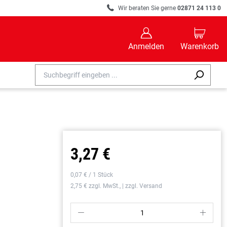
R
Wir beraten Sie gerne
02871 24 113 0
B
C
Anmelden
Warenkorb
3,27 €
0,07 € / 1 Stück
2,75 € zzgl. MwSt., | zzgl. Versand
P
S