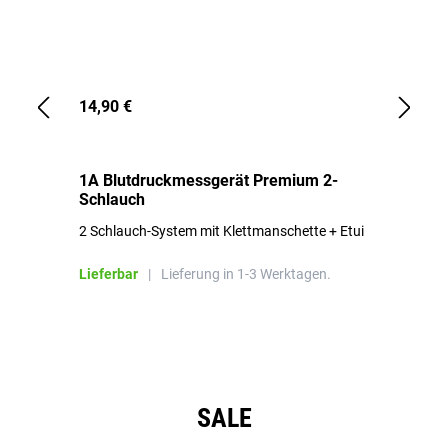
14,90 €
1,
1A Blutdruckmessgerät Premium 2-
1A
Schlauch
in
2 Schlauch-System mit Klettmanschette + Etui
To
Bl
Lieferbar
|
Lieferung in 1-3 Werktagen.
Li
Produktgalerie überspringen
SALE