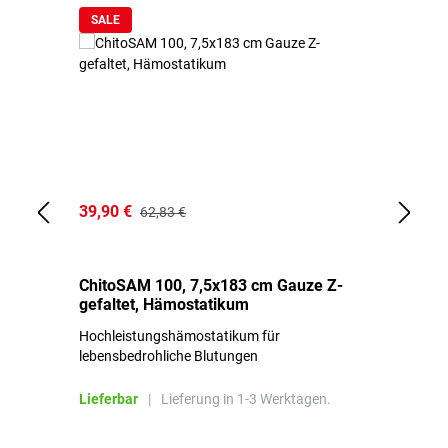
SALE
39,90 €
18
62,83 €
ChitoSAM 100, 7,5x183 cm Gauze Z-
Er
gefaltet, Hämostatikum
N
Hochleistungshämostatikum für
Mi
lebensbedrohliche Blutungen
Li
Lieferbar
|
Lieferung in 1-3 Werktagen.