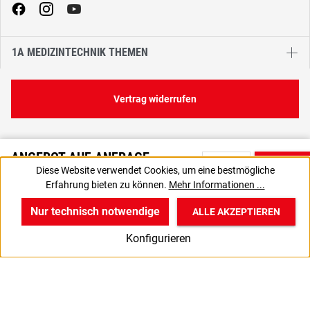
1A MEDIZINTECHNIK THEMEN
Vertrag widerrufen
ANGEBOT AUF ANFRAGE
Diese Website verwendet Cookies, um eine bestmögliche
Bitte nutzen Sie die Produktanfrage, um ein individuelles Angebot
Erfahrung bieten zu können.
Mehr Informationen ...
von uns zu erhalten.
Nur technisch notwendige
ALLE AKZEPTIEREN
w
v
B
Konfigurieren
Start
Produkte
Anmelden