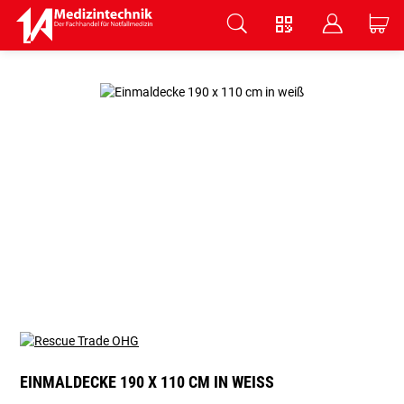
V
B
C
Zum Hauptinhalt springen
EINMALDECKE 190 X 110 CM IN WEISS