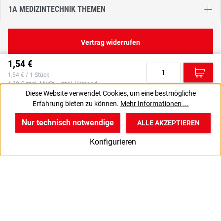
1A MEDIZINTECHNIK THEMEN
Vertrag widerrufen
1,54 €
C
1,54 € / 1 Stück
1,30 € zzgl. MwSt., | zzgl. Versand
Diese Website verwendet Cookies, um eine bestmögliche
Erfahrung bieten zu können.
Mehr Informationen ...
VPE gewünscht? Dann die zu bestellende Anzahl auf 100
J
setzen.
Nur technisch notwendige
ALLE AKZEPTIEREN
w
v
B
Konfigurieren
Start
Produkte
Anmelden