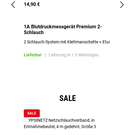
14,90 €
1,
1A Blutdruckmessgerät Premium 2-
1A
Schlauch
in
2 Schlauch-System mit Klettmanschette + Etui
To
Bl
Lieferbar
|
Lieferung in 1-3 Werktagen.
Li
Produktgalerie überspringen
SALE
SALE