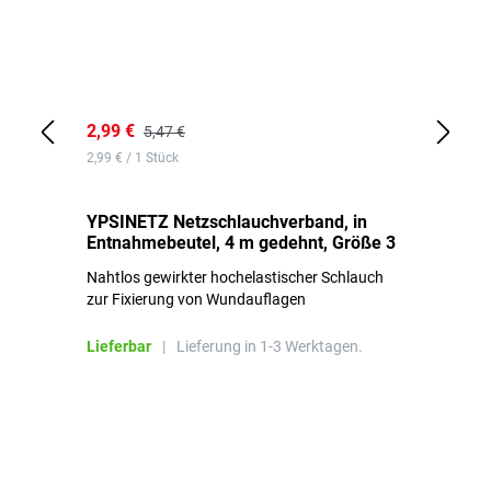
2,99 €
7,
5,47 €
2,99 € / 1 Stück
0,1
YPSINETZ Netzschlauchverband, in
YP
Entnahmebeutel, 4 m gedehnt, Größe 3
Ki
Nahtlos gewirkter hochelastischer Schlauch
zur Fixierung von Wundauflagen
Li
Lieferbar
|
Lieferung in 1-3 Werktagen.