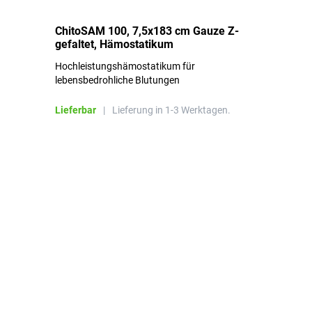
ChitoSAM 100, 7,5x183 cm Gauze Z-
Er
gefaltet, Hämostatikum
N
Hochleistungshämostatikum für
Mi
lebensbedrohliche Blutungen
Li
Lieferbar
|
Lieferung in 1-3 Werktagen.