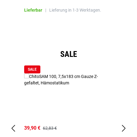
Bl
Lieferbar
|
Lieferung in 1-3 Werktagen.
Li
Produktgalerie überspringen
SALE
SALE
39,90 €
18
62,83 €