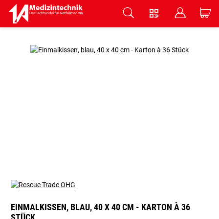
V
B
C
Zum Hauptinhalt springen
EINMALKISSEN, BLAU, 40 X 40 CM - KARTON À 36
STÜCK