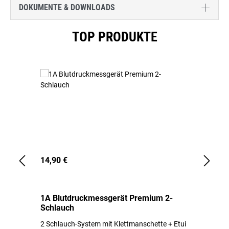
DOKUMENTE & DOWNLOADS
Produktgalerie überspringen
TOP PRODUKTE
14,90 €
1,
1A Blutdruckmessgerät Premium 2-
1A
Schlauch
in
2 Schlauch-System mit Klettmanschette + Etui
To