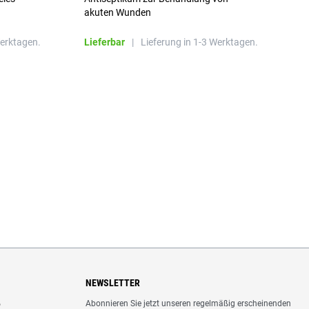
a
akuten Wunden
b
L
Werktagen.
Lieferbar
|
Lieferung in 1-3 Werktagen.
NEWSLETTER
Abonnieren Sie jetzt unseren regelmäßig erscheinenden
o