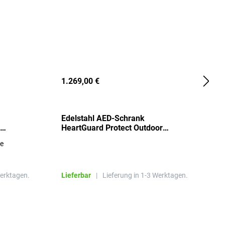
1.269,00 €
2
Edelstahl AED-Schrank
T
HeartGuard Protect Outdoor
I
beheizt, bis -20°C
S
re
E
R
Werktagen.
Lieferbar
|
Lieferung in 1-3 Werktagen.
L