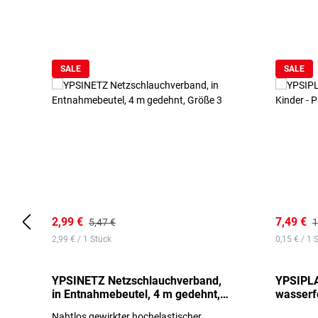
Produktgalerie überspringen
SALE
SALE
2,99 €
7,49 €
5,47 €
1
2,99 € / 1 Stück
0,15 € / 1 
YPSINETZ Netzschlauchverband,
YPSIPLA
in Entnahmebeutel, 4 m gedehnt,
wasserfe
Größe 3
Stück
Nahtlos gewirkter hochelastischer