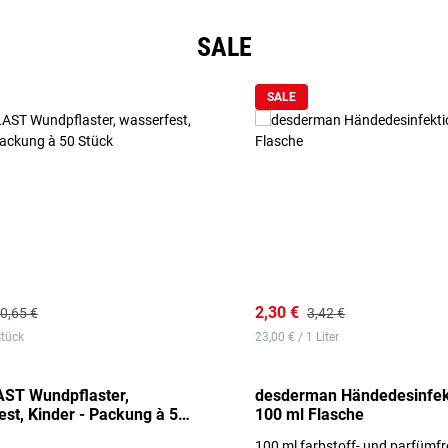
SALE
SALE
2,30 €
0,65 €
3,42 €
Stück
23,00 € / 1 Liter
ST Wundpflaster,
desderman Händedesinfek
st, Kinder - Packung à 50
100 ml Flasche
100 ml farbstoff- und parfümfr