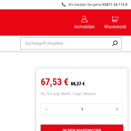
R
Wir beraten Sie gerne
02871 24 113 0
B
C
Anmelden
Warenkorb
67,53 €
88,27 €
56,75 € zzgl. MwSt., | zzgl. Versand
P
S
IN DEN WARENKORB