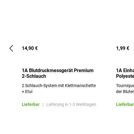
14,90 €
1,99 €
1A Blutdruckmessgerät Premium
1A Einh
2-Schlauch
Polyeste
2 Schlauch-System mit Klettmanschette
Tournique
+ Etui
der Blute
Lieferbar
|
Lieferung in 1-3 Werktagen.
Lieferbar