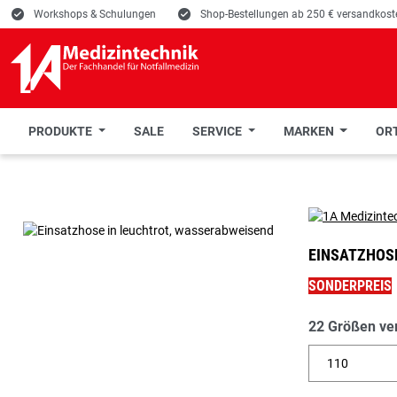
E
Workshops & Schulungen
E
Shop-Bestellungen ab 250 € versandkoste
PRODUKTE
SALE
SERVICE
MARKEN
ORT
 Hauptinhalt springen
Zur Suche springen
Zur Hauptnavigation springen
EINSATZHOS
SONDERPREIS
22 Größen ve
110