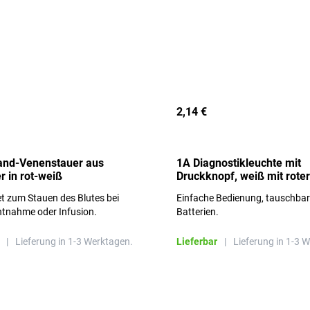
2,14 €
and-Venenstauer aus
1A Diagnostikleuchte mit
r in rot-weiß
Druckknopf, weiß mit roter
Aufschrift
t zum Stauen des Blutes bei
Einfache Bedienung, tauschba
ntnahme oder Infusion.
Batterien.
|
Lieferung in 1-3 Werktagen.
Lieferbar
|
Lieferung in 1-3 