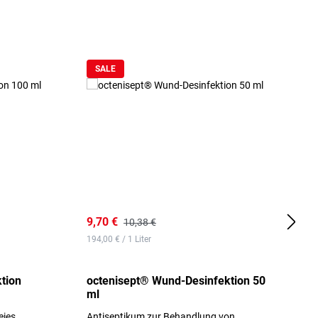
SALE
9,70 €
1
10,38 €
194,00 € / 1 Liter
d
tion
octenisept® Wund-Desinfektion 50
m
ml
1
eies
Antiseptikum zur Behandlung von