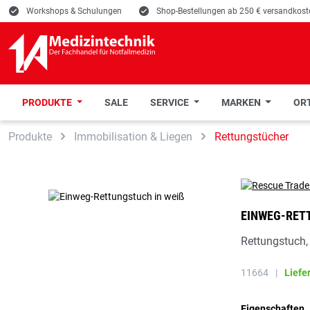
E
Workshops & Schulungen
E
Shop-Bestellungen ab 250 € versandkoste
PRODUKTE
SALE
SERVICE
MARKEN
ORT
 Hauptinhalt springen
Zur Suche springen
Zur Hauptnavigation springen
Produkte
Immobilisation & Liegen
Rettungstücher
EINWEG-RET
Rettungstuch,
11664
|
Liefe
Eigenschaften