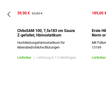
39,90 €
189,00 
62,83 €
ChitoSAM 100, 7,5x183 cm Gauze
Erste Hi
Z-gefaltet, Hämostatikum
Norm o
Hochleistungshämostatikum für
Mit Füllu
lebensbedrohliche Blutungen
13169
Lieferbar
|
Lieferung in 1-3 Werktagen.
Lieferbar