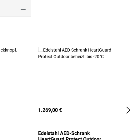
1.269,00 €
2
Edelstahl AED-Schrank
T
HeartGuard Protect Outdoor
I