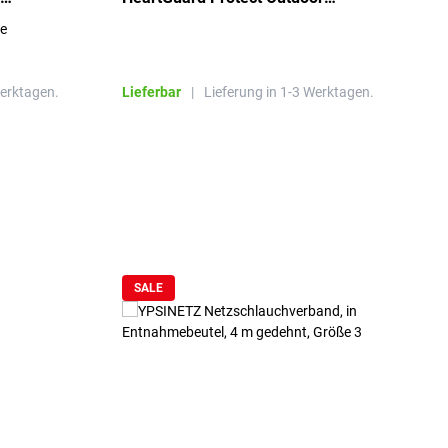
beheizt, bis -20°C
S
re
E
R
Werktagen.
Lieferbar
|
Lieferung in 1-3 Werktagen.
L
SALE