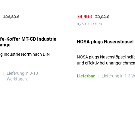
€
74,90 €
196,50 €
79,02 €
0,75 € / 1 Stück
lfe-Koffer MT-CD Industrie
NOSA plugs Nasenstöpsel
range
ng Industrie Norm nach DIN
NOSA plugs Nasenstöpsel helfe
und effektiv bei unangenehme
Gerüchen, ohne die Atmung zu
|
Lieferung in 8-10
beeinträchtigen.
Lieferbar
|
Lieferung in 1-3 
Werktagen.