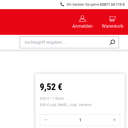
R
Wir beraten Sie gerne
02871 24 113 0
B
C
Anmelden
Warenkorb
9,52 €
9,52 € / 1 Stück
8,00 € zzgl. MwSt., | zzgl. Versand
P
S