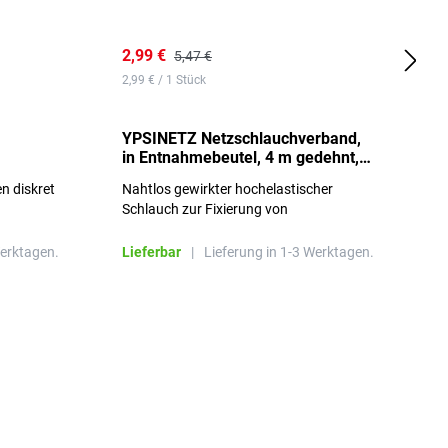
2,99 €
7
5,47 €
2,99 € / 1 Stück
0,
YPSINETZ Netzschlauchverband,
Y
in Entnahmebeutel, 4 m gedehnt,
w
Größe 3
S
n diskret
Nahtlos gewirkter hochelastischer
n
Schlauch zur Fixierung von
Wundauflagen
Werktagen.
Lieferbar
|
Lieferung in 1-3 Werktagen.
L