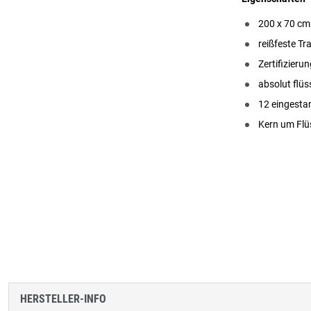
200 x 70 cm
reißfeste T
Zertifizier
absolut flüs
12 eingesta
Kern um Flüs
HERSTELLER-INFO