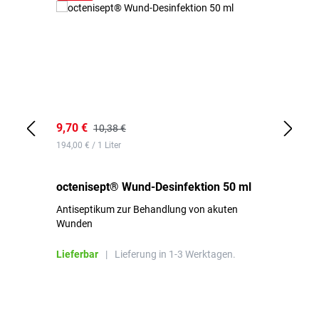
9,70 €
10
10,38 €
194,00 € / 1 Liter
de
octenisept® Wund-Desinfektion 50 ml
Pa
Antiseptikum zur Behandlung von akuten
10
Wunden
al
ha
Lieferbar
|
Lieferung in 1-3 Werktagen.
Li