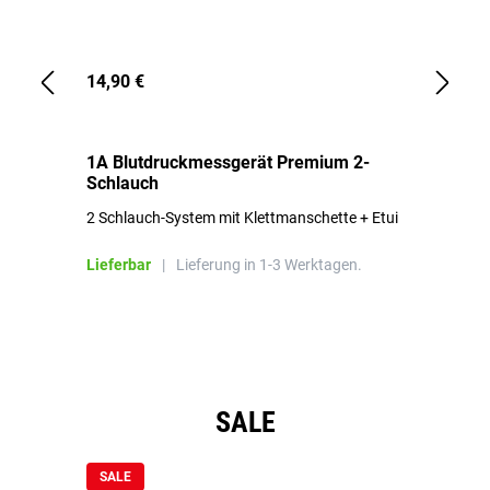
14,90 €
1,
1A Blutdruckmessgerät Premium 2-
1A
Schlauch
in
2 Schlauch-System mit Klettmanschette + Etui
To
Bl
Lieferbar
|
Lieferung in 1-3 Werktagen.
Li
Produktgalerie überspringen
SALE
SALE