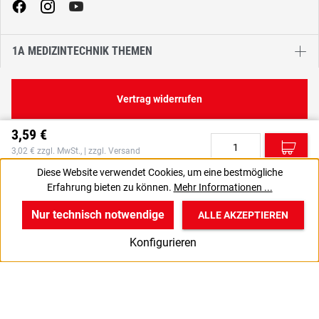
1A MEDIZINTECHNIK THEMEN
Vertrag widerrufen
3,59 €
C
3,02 € zzgl. MwSt., | zzgl. Versand
Staffelpreise anzeigen
Diese Website verwendet Cookies, um eine bestmögliche
Erfahrung bieten zu können.
Mehr Informationen ...
VPE gewünscht? Dann die zu bestellende Anzahl auf 40 setzen.
J
Nur technisch notwendige
ALLE AKZEPTIEREN
w
v
B
Konfigurieren
Start
Produkte
Anmelden