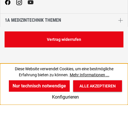
1A MEDIZINTECHNIK THEMEN
Vertrag widerrufen
Diese Website verwendet Cookies, um eine bestmögliche
7,90 €
Erfahrung bieten zu können.
Mehr Informationen ...
C
6,64 € zzgl. MwSt., | zzgl. Versand
Nur technisch notwendige
ALLE AKZEPTIEREN
w
v
B
Konfigurieren
Start
Produkte
Anmelden