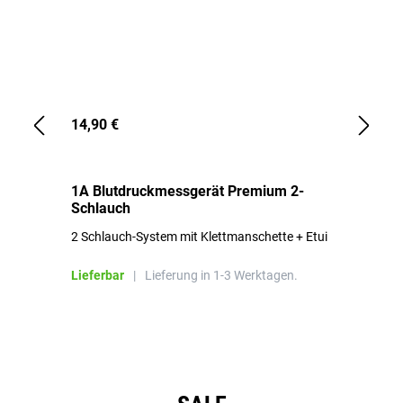
14,90 €
1,
1A Blutdruckmessgerät Premium 2-
1A
Schlauch
in
2 Schlauch-System mit Klettmanschette + Etui
To
Bl
Lieferbar
|
Lieferung in 1-3 Werktagen.
Li
Produktgalerie überspringen