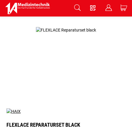
V
B
C
Zum Hauptinhalt springen
FLEXLACE REPARATURSET BLACK