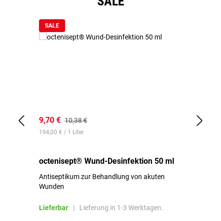
SALE
SALE
9,70 €
10
10,38 €
194,00 € / 1 Liter
de
octenisept® Wund-Desinfektion 50 ml
Pa
Antiseptikum zur Behandlung von akuten
10
Wunden
al
ha
Lieferbar
|
Lieferung in 1-3 Werktagen.