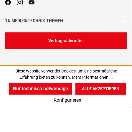
1A MEDIZINTECHNIK THEMEN
Vertrag widerrufen
Diese Website verwendet Cookies, um eine bestmögliche
7,90 €
Erfahrung bieten zu können.
Mehr Informationen ...
C
6,64 € zzgl. MwSt., | zzgl. Versand
Nur technisch notwendige
ALLE AKZEPTIEREN
w
v
B
Konfigurieren
Start
Produkte
Anmelden