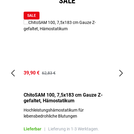
SALE
SALE
39,90 €
18
62,83 €
ChitoSAM 100, 7,5x183 cm Gauze Z-
Er
gefaltet, Hämostatikum
N
Hochleistungshämostatikum für
Mi
lebensbedrohliche Blutungen
Li
Lieferbar
|
Lieferung in 1-3 Werktagen.