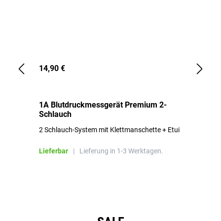
14,90 €
1,
1A Blutdruckmessgerät Premium 2-
1A
Schlauch
in
2 Schlauch-System mit Klettmanschette + Etui
To
Bl
Lieferbar
|
Lieferung in 1-3 Werktagen.
Li
Produktgalerie überspringen