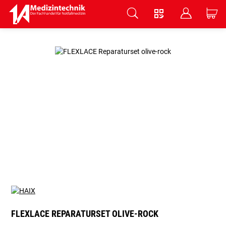
V
B
C
Zum Hauptinhalt springen
FLEXLACE REPARATURSET OLIVE-ROCK