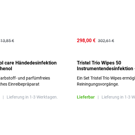
298,00 €
13,85 €
302,61 €
l care Händedesinfektion
Tristel Trio Wipes 50
thenol
Instrumentendesinfektion 
Sets im Karton
arbstoff- und parfümfreies
Ein Set Tristel Trio Wipes ermög
ches Einreibepräparat
Reiningungsvorgänge.
 hautfreundlich
|
Lieferung in 1-3 Werktagen.
Lieferbar
|
Lieferung in 1-3 