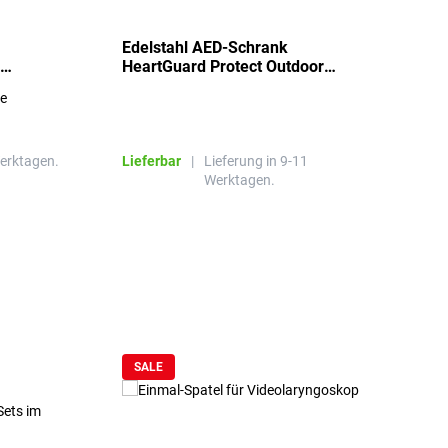
Edelstahl AED-Schrank
T
HeartGuard Protect Outdoor
I
beheizt, bis -20°C
S
re
E
R
Werktagen.
Lieferbar
|
Lieferung in 9-11
L
Werktagen.
SALE