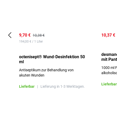
9,70 €
10,37 €
10,38 €
194,00 € / 1 Liter
desmano
octenisept® Wund-Desinfektion 50
mit Pan
ml
1000 ml F
Antiseptikum zur Behandlung von
alkoholis
akuten Wunden
besonders
Lieferbar
Lieferbar
|
Lieferung in 1-3 Werktagen.