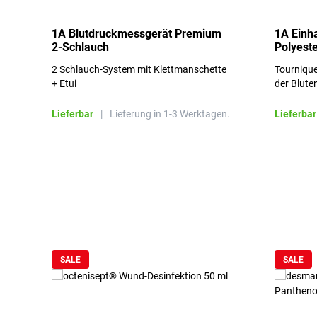
1A Blutdruckmessgerät Premium
1A Einh
2-Schlauch
Polyeste
2 Schlauch-System mit Klettmanschette
Tournique
+ Etui
der Blute
Lieferbar
|
Lieferung in 1-3 Werktagen.
Lieferbar
Produktgalerie überspringen
SALE
SALE