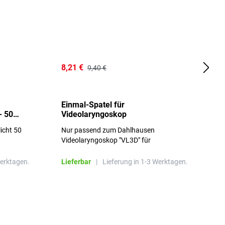
8,21 €
1
9,40 €
Einmal-Spatel für
O
- 50
Videolaryngoskop
licht 50
Nur passend zum Dahlhausen
g
Videolaryngoskop "VL3D" für
Einmalspatel
Werktagen.
Lieferbar
|
Lieferung in 1-3 Werktagen.
L