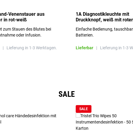
and-Venenstauer aus
1A Diagnostikleuchte mit
r in rot-weiß
Druckknopf, weiß mit roter
Aufschrift
t zum Stauen des Blutes bei
Einfache Bedienung, tauschba
ntnahme oder Infusion.
Batterien.
|
Lieferung in 1-3 Werktagen.
Lieferbar
|
Lieferung in 1-3 
SALE
SALE