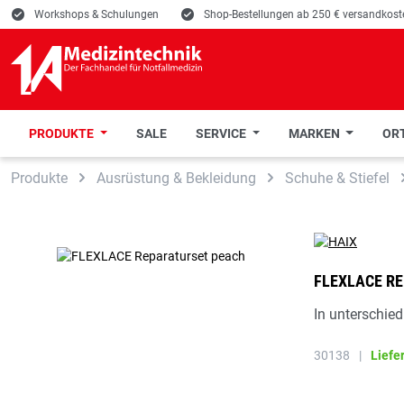
E
Workshops & Schulungen
E
Shop-Bestellungen ab 250 € versandkoste
PRODUKTE
SALE
SERVICE
MARKEN
ORT
 Hauptinhalt springen
Zur Suche springen
Zur Hauptnavigation springen
Produkte
Ausrüstung & Bekleidung
Schuhe & Stiefel
FLEXLACE R
In unterschied
30138
|
Liefe