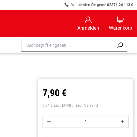
R
Wir beraten Sie gerne
02871 24 113 0
B
C
Anmelden
Warenkorb
7,90 €
6,64 € zzgl. MwSt., | zzgl. Versand
P
S